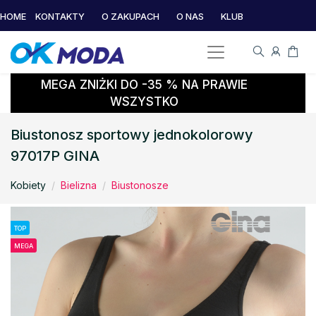
HOME
KONTAKTY
O ZAKUPACH
O NAS
KLUB
MEGA ZNIŻKI DO -35 % NA PRAWIE
WSZYSTKO
Biustonosz sportowy jednokolorowy
97017P GINA
Kobiety
Bielizna
Biustonosze
TOP
MEGA