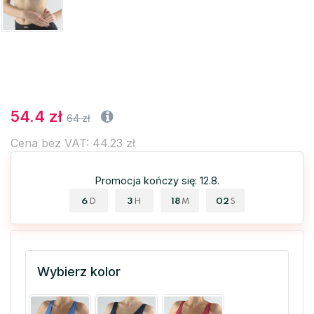
54.4 zł
64 zł
Cena bez VAT: 44.23 zł
Promocja kończy się: 12.8.
6
3
18
01
D
H
M
S
Wybierz kolor