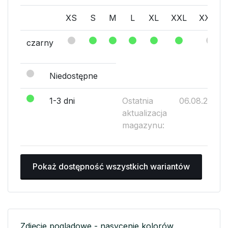
XS
S
M
L
XL
XXL
XXXL
czarny
Niedostępne
1-3 dni
Ostatnia
06.08.2026
aktualizacja
magazynu:
Pokaż dostępność wszystkich wariantów
Zdjęcie poglądowe - nasycenie kolorów