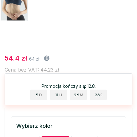
54.4 zł
64 zł
Cena bez VAT: 44.23 zł
Promocja kończy się: 12.8.
5
11
26
27
D
H
M
S
Wybierz kolor