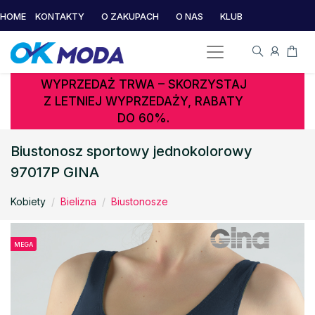
HOME
KONTAKTY
O ZAKUPACH
O NAS
KLUB
WYPRZEDAŻ TRWA – SKORZYSTAJ
Z LETNIEJ WYPRZEDAŻY, RABATY
DO 60%.
Biustonosz sportowy jednokolorowy
97017P GINA
Kobiety
Bielizna
Biustonosze
MEGA