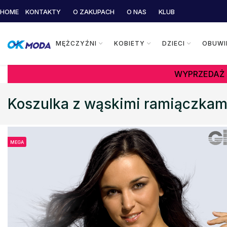
HOME
KONTAKTY
O ZAKUPACH
O NAS
KLUB
MĘŻCZYŹNI
KOBIETY
DZIECI
OBUWI
WYPRZEDAŻ 
Koszulka z wąskimi ramiączka
MEGA