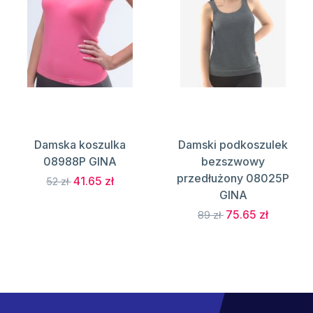
Damska koszulka
Damski podkoszulek
08988P GINA
bezszwowy
przedłużony 08025P
41.65 zł
52 zł
GINA
75.65 zł
89 zł