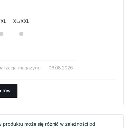
/XL
XL/XXL
ualizacja magazynu:
06.08.2026
antów
w produktu może się różnić w zależności od