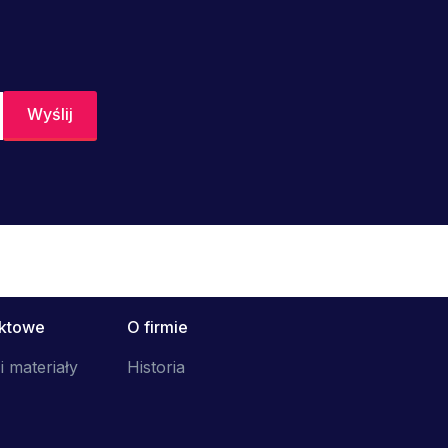
uktowe
O firmie
i materiały
Historia