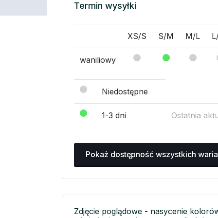
Termin wysyłki
XS/S
S/M
M/L
L
waniliowy
Niedostępne
1-3 dni
Ostatnia akt
Pokaż dostępność wszystkich wari
Zdjęcie poglądowe - nasycenie koloró