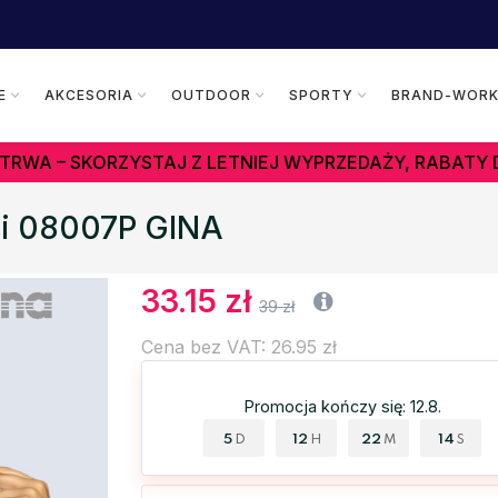
E
AKCESORIA
OUTDOOR
SPORTY
BRAND-WOR
TRWA – SKORZYSTAJ Z LETNIEJ WYPRZEDAŻY, RABATY 
mi 08007P GINA
33.15 zł
39 zł
Cena bez VAT: 26.95 zł
Promocja kończy się: 12.8.
5
12
22
13
D
H
M
S