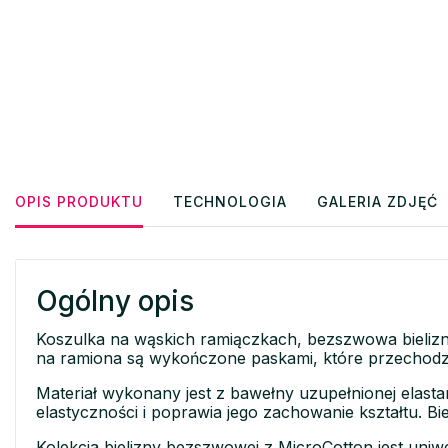
OPIS PRODUKTU
TECHNOLOGIA
GALERIA ZDJĘĆ
Ogólny opis
Koszulka na wąskich ramiączkach, bezszwowa bieli
na ramiona są wykończone paskami, które przechodzą
Materiał wykonany jest z bawełny uzupełnionej elasta
elastyczności i poprawia jego zachowanie kształtu. Bi
Kolekcja bielizny bezszwowej z MicroCotton jest uniw