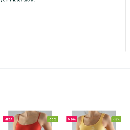
MEGA
-55%
MEGA
-18%