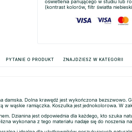
oświetlenia panującego w studiu lub r
(kontrast kolorów, filtr światła niebieski
PYTANIE O PRODUKT
ZNAJDZIESZ W KATEGORII
zna damska. Dolna krawędź jest wykończona bezszwowo. 
 w wąskie ramiączka. Koszulka jest jednokolorowa. W zak
nem. Dzianina jest odpowiednia dla każdego, kto szuka natu
elizna wykonana z tego materiału nadaje się do noszenia na
ersalna i idealna dla użytkowników poszukujących natural