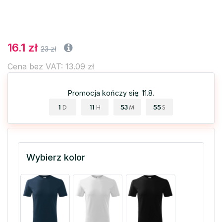
16.1 zł
23 zł
Cena bez VAT: 13.09 zł
Promocja kończy się: 11.8.
1
11
53
55
D
H
M
S
Wybierz kolor