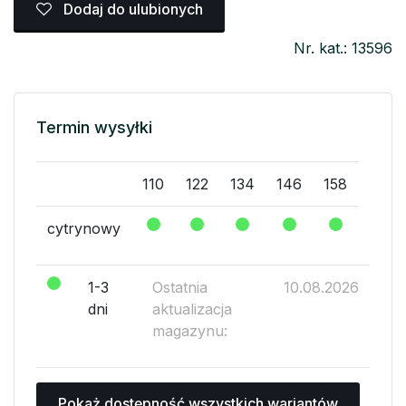
Dodaj do ulubionych
Nr. kat.: 13596
Termin wysyłki
110
122
134
146
158
cytrynowy
1-3
Ostatnia
10.08.2026
dni
aktualizacja
magazynu:
Pokaż dostępność wszystkich wariantów