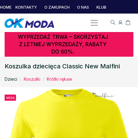
HOME
KONTAKTY
O ZAKUPACH
O NAS
KLUB
WYPRZEDAŻ TRWA – SKORZYSTAJ
Z LETNIEJ WYPRZEDAŻY, RABATY
DO 60%.
Koszulka dziecięca Classic New Malfini
Dzieci
Koszulki
Krótki rękaw
MEGA