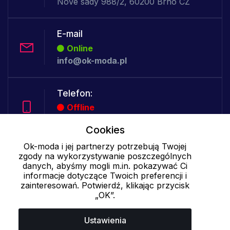
Nové sady 988/2, 60200 Brno CZ
E-mail
Online
info@ok-moda.pl
Telefon:
Offline
Cookies
Ok-moda i jej partnerzy potrzebują Twojej
Cookies - szczegółowe ustawienia
|
Więcej informacji
|
Polityka
zgody na wykorzystywanie poszczególnych
prywatności
danych, abyśmy mogli m.in. pokazywać Ci
informacje dotyczące Twoich preferencji i
zainteresowań. Potwierdź, klikając przycisk
„OK”.
Ustawienia