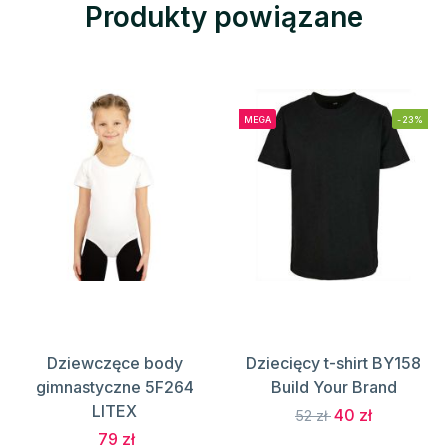
Produkty powiązane
MEGA
-23%
Dziewczęce body
Dziecięcy t-shirt BY158
gimnastyczne 5F264
Build Your Brand
LITEX
40 zł
52 zł
79 zł