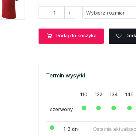
Dodaj do koszyka
Doda
Termin wysyłki
110
122
134
146
czerwony
1-3 dni
Ostatnia aktualiza