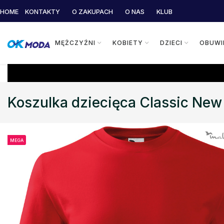
HOME
KONTAKTY
O ZAKUPACH
O NAS
KLUB
MĘŻCZYŹNI
KOBIETY
DZIECI
OBUWI
Koszulka dziecięca Classic New 
MEGA