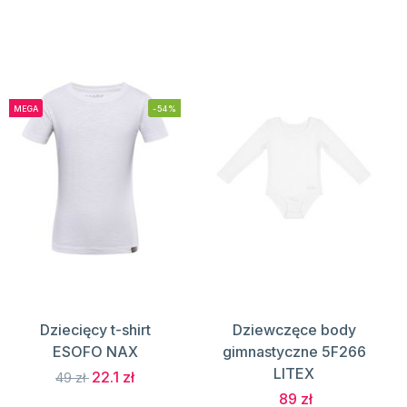
MEGA
-54%
Dziecięcy t-shirt
Dziewczęce body
ESOFO NAX
gimnastyczne 5F266
LITEX
22.1 zł
49 zł
89 zł