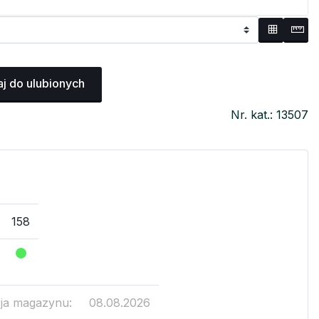
j do ulubionych
Nr. kat.: 13507
158
cja magazynu:
08.08.2026