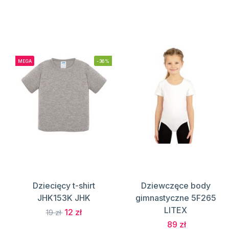
MEGA
-36%
Dziecięcy t-shirt
Dziewczęce body
JHK153K JHK
gimnastyczne 5F265
LITEX
12 zł
19 zł
89 zł