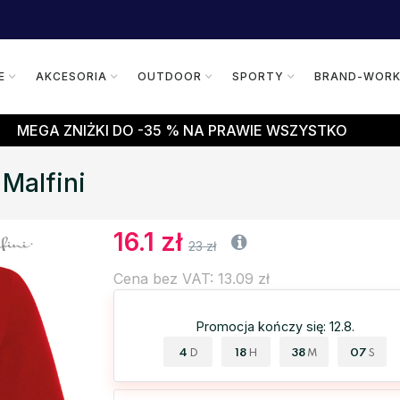
E
AKCESORIA
OUTDOOR
SPORTY
BRAND-WOR
MEGA ZNIŻKI DO -35 % NA PRAWIE WSZYSTKO
Malfini
16.1 zł
23 zł
Cena bez VAT: 13.09 zł
Promocja kończy się: 12.8.
4
18
38
06
D
H
M
S