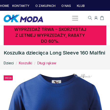
HOME
KONTAKTY
O ZAKUPACH
O NAS
KLUB
WYPRZEDAŻ TRWA – SKORZYSTAJ
Z LETNIEJ WYPRZEDAŻY, RABATY
DO 60%.
Koszulka dziecięca Long Sleeve 160 Malfini
Dzieci
Koszulki
Długi rękaw
MEGA