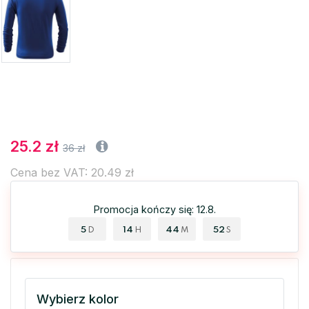
25.2 zł
36 zł
Cena bez VAT: 20.49 zł
Promocja kończy się: 12.8.
5
14
44
51
D
H
M
S
Wybierz kolor