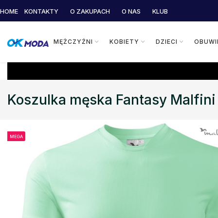
HOME
KONTAKTY
O ZAKUPACH
O NAS
KLUB
MĘŻCZYŹNI
KOBIETY
DZIECI
OBUWI
Koszulka męska Fantasy Malfini
MEGA