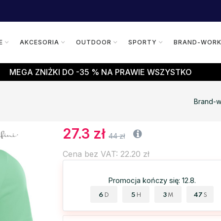
E
AKCESORIA
OUTDOOR
SPORTY
BRAND-WOR
MEGA ZNIŻKI DO -35 % NA PRAWIE WSZYSTKO
Brand-w
27.3 zł
44 zł
Cena bez VAT: 22.20 zł
Promocja kończy się: 12.8.
6
5
3
46
D
H
M
S