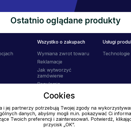
Ostatnio oglądane produkty
Wszystko o zakupach
Usługi prod
ocjach
Wymiana zwrot towaru
Technologie 
Reklamacje
Jak wytworzyć
zamówienie
Regulamin
Dostawa
Cookies
 i jej partnerzy potrzebują Twojej zgody na wykorzystywa
E-mail
ólnych danych, abyśmy mogli m.in. pokazywać Ci informa
Online
ące Twoich preferencji i zainteresowań. Potwierdź, klikają
przycisk „OK”.
info@ok-moda.pl