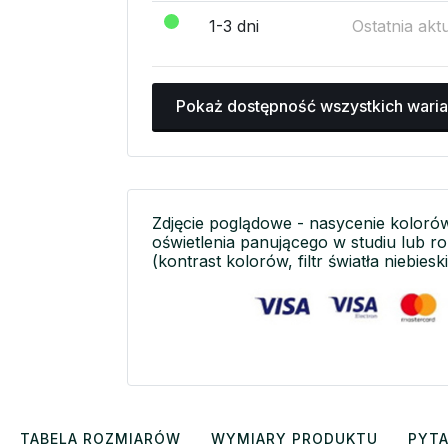
1-3 dni
Ostatnia akt
Pokaż dostępność wszystkich wari
Zdjęcie poglądowe - nasycenie koloró
oświetlenia panującego w studiu lub r
(kontrast kolorów, filtr światła niebieski
TABELA ROZMIARÓW
WYMIARY PRODUKTU
PYTA