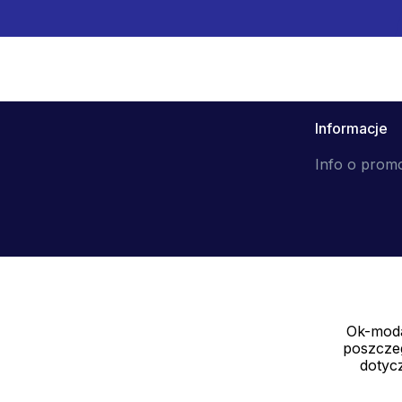
Informacje
Info o prom
Ok-moda
Sprzedawca
poszczeg
SOLEDO, s.r.o. IČ: 29298679
dotycz
Nové sady 988/2, 60200 Brno CZ