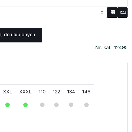
j do ulubionych
Nr. kat.: 12495
XXL
XXXL
110
122
134
146