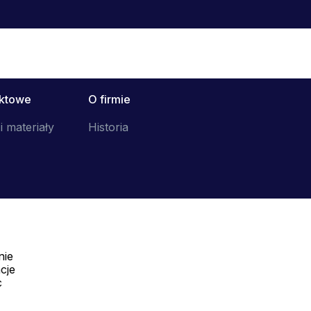
uktowe
O firmie
i materiały
Historia
nie
Telefon:
cje
Offline
c