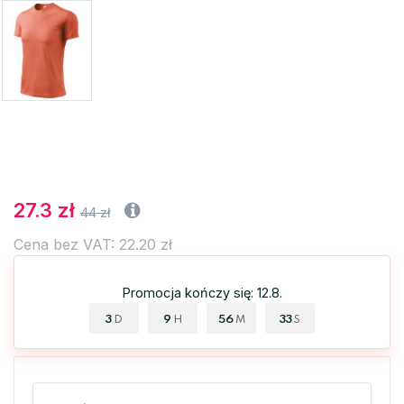
27.3 zł
44 zł
Cena bez VAT: 22.20 zł
Promocja kończy się: 12.8.
3
9
56
32
D
H
M
S