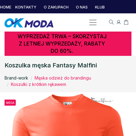
HOME
KONTAKTY
O ZAKUPACH
O NAS
KLUB
WYPRZEDAŻ TRWA – SKORZYSTAJ
Z LETNIEJ WYPRZEDAŻY, RABATY
DO 60%.
Koszulka męska Fantasy Malfini
Brand-work
Męska odzież do brandingu
Koszulki z krótkim rękawem
MEGA