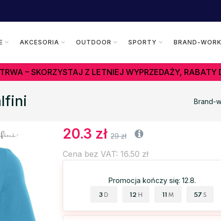
E
AKCESORIA
OUTDOOR
SPORTY
BRAND-WOR
TRWA – SKORZYSTAJ Z LETNIEJ WYPRZEDAŻY, RABATY 
fini
Brand-w
20.3 zł
29 zł
Cena bez VAT: 16.50 zł
Promocja kończy się: 12.8.
3
12
11
56
D
H
M
S