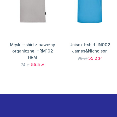
Męski t-shirt z bawełny
Unisex t-shirt JN002
organicznej HRM102
James&Nicholson
HRM
55.2 zł
79 zł
55.5 zł
74 zł