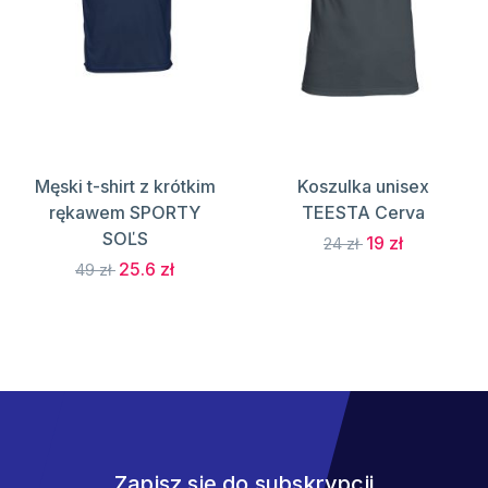
Męski t-shirt z krótkim
Koszulka unisex
rękawem SPORTY
TEESTA Cerva
SOĽS
19 zł
24 zł
25.6 zł
49 zł
Zapisz się do subskrypcji