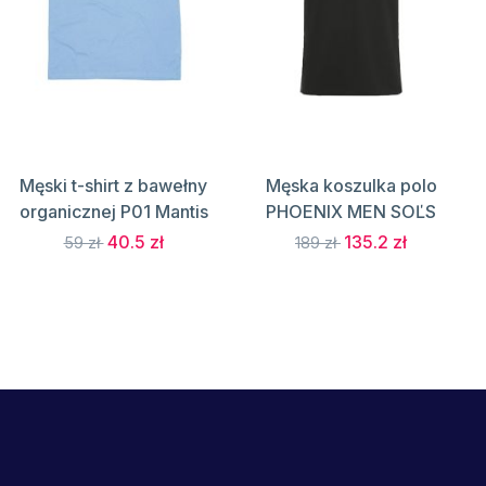
Męski t-shirt z bawełny
Męska koszulka polo
organicznej P01 Mantis
PHOENIX MEN SOĽS
40.5 zł
135.2 zł
59 zł
189 zł