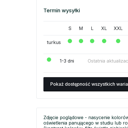
Termin wysyłki
S
M
L
XL
XXL
turkus
1-3 dni
Ostatnia aktualiza
Pokaż dostępność wszystkich wari
Zdjęcie poglądowe - nasycenie koloró
oświetlenia panującego w studiu lub r