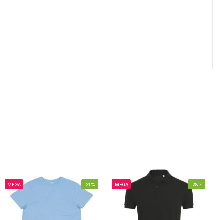
MEGA
-31%
MEGA
-28%