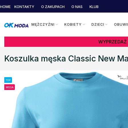
HOME
KONTAKTY
O ZAKUPACH
O NAS
KLUB
MĘŻCZYŹNI
KOBIETY
DZIECI
OBUWI
WYPRZEDAŻ 
Koszulka męska Classic New Mal
TOP
MEGA