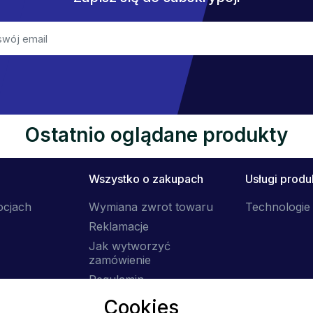
Ostatnio oglądane produkty
Wszystko o zakupach
Usługi prod
ocjach
Wymiana zwrot towaru
Technologie 
Reklamacje
Jak wytworzyć
zamówienie
Regulamin
Dostawa
Cookies