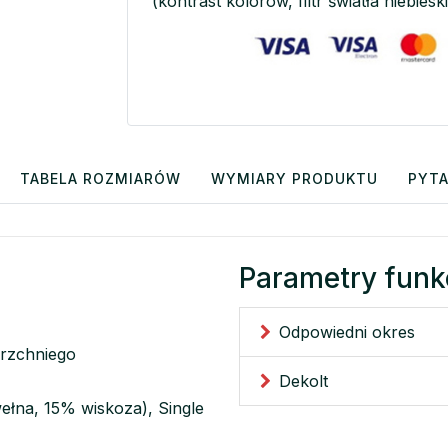
(kontrast kolorów, filtr światła niebieski
TABELA ROZMIARÓW
WYMIARY PRODUKTU
PYTA
Parametry funk
Odpowiedni okres
erzchniego
Dekolt
ełna, 15% wiskoza), Single