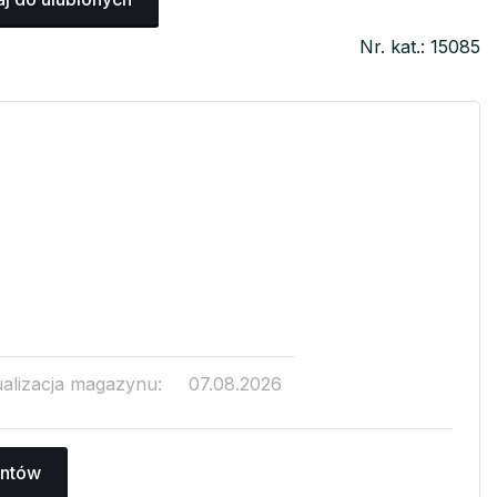
Nr. kat.: 15085
ualizacja magazynu:
07.08.2026
antów