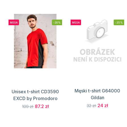
MEGA
-20%
MEGA
-25%
Męski t-shirt G64000
Unisex t-shirt CD3590
Gildan
EXCD by Promodoro
24 zł
32 zł
87.2 zł
109 zł