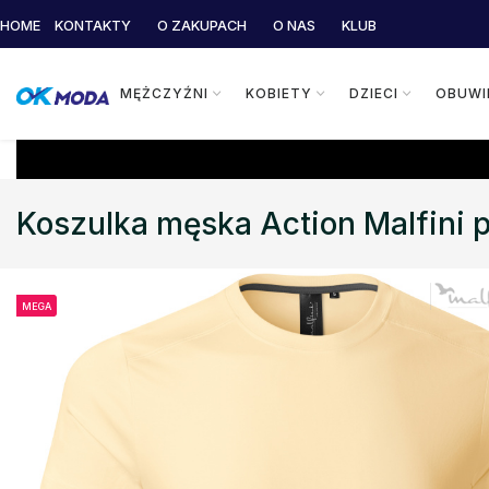
HOME
KONTAKTY
O ZAKUPACH
O NAS
KLUB
MĘŻCZYŹNI
KOBIETY
DZIECI
OBUWI
Koszulka męska Action Malfini
MEGA