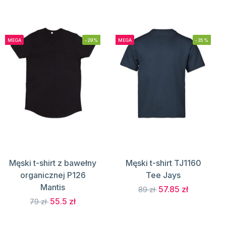
MEGA
-29%
MEGA
-35%
Męski t-shirt z bawełny
Męski t-shirt TJ1160
organicznej P126
Tee Jays
Mantis
57.85 zł
89 zł
55.5 zł
79 zł