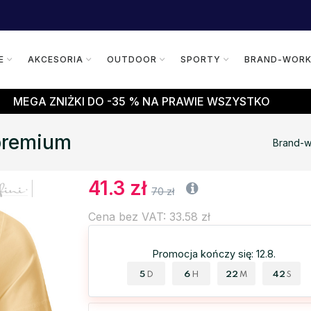
E
AKCESORIA
OUTDOOR
SPORTY
BRAND-WOR
MEGA ZNIŻKI DO -35 % NA PRAWIE WSZYSTKO
 premium
Brand-w
41.3 zł
70 zł
Cena bez VAT: 33.58 zł
Promocja kończy się: 12.8.
5
6
22
41
D
H
M
S