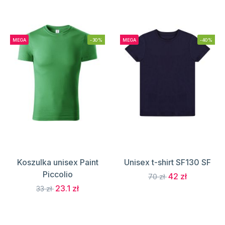
MEGA
-30%
MEGA
-40%
Koszulka unisex Paint
Unisex t-shirt SF130 SF
Piccolio
42 zł
70 zł
23.1 zł
33 zł