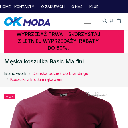
HOME
KONTAKTY
O ZAKUPACH
O NAS
KLUB
WYPRZEDAŻ TRWA – SKORZYSTAJ
Z LETNIEJ WYPRZEDAŻY, RABATY
DO 60%.
Męska koszulka Basic Malfini
Brand-work
Damska odzież do brandingu
Koszulki z krótkim rękawem
MEGA