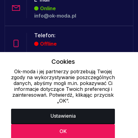
Online
info@ok-moda.pl
Telefon:
Offline
Cookies
Cookies - szczegółowe ustawienia
|
Więcej informacji
|
Polityka
Ok-moda i jej partnerzy potrzebują Twojej
zgody na wykorzystywanie poszczególnych
prywatności
danych, abyśmy mogli m.in. pokazywać Ci
informacje dotyczące Twoich preferencji i
zainteresowań. Potwierdź, klikając przycisk
„OK”.
Ustawienia
OK