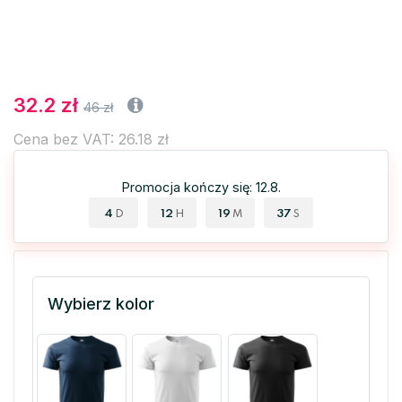
32.2 zł
46 zł
Cena bez VAT: 26.18 zł
Promocja kończy się: 12.8.
4
12
19
36
D
H
M
S
Wybierz kolor