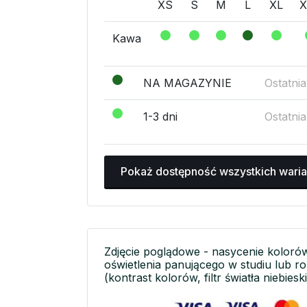
XS
S
M
L
XL
X
Kawa
NA MAGAZYNIE
Ostatni
1-3 dni
Ostatni
Pokaż dostępność wszystkich wari
Zdjęcie poglądowe - nasycenie koloró
oświetlenia panującego w studiu lub r
(kontrast kolorów, filtr światła niebieski