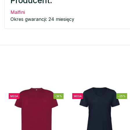
Producent:
Malfini
Okres gwarancji: 24 miesięcy
MEGA
-34%
MEGA
-25%