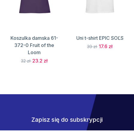
Koszulka damska 61-
Uni t-shirt EPIC SOĽS
372-0 Fruit of the
17.6 zł
39 zł
Loom
23.2 zł
32 zł
Zapisz się do subskrypcji