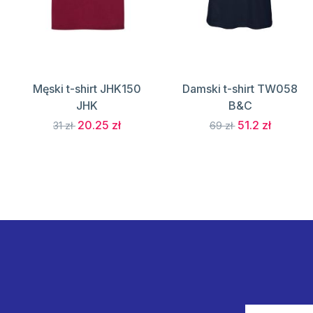
Męski t-shirt JHK150
Damski t-shirt TW058
JHK
B&C
20.25 zł
51.2 zł
31 zł
69 zł