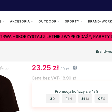
E
AKCESORIA
OUTDOOR
SPORTY
BRAND-WOR
TRWA – SKORZYSTAJ Z LETNIEJ WYPRZEDAŻY, RABATY 
Brand-wo
23.25 zł
39 zł
Cena bez VAT: 18.90 zł
Promocja kończy się: 12.8.
3
11
36
06
D
H
M
S