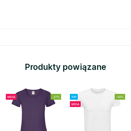
Produkty powiązane
MEGA
-27%
TOP
-54%
MEGA