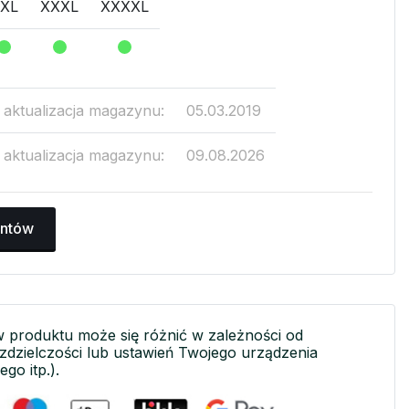
XL
XXXL
XXXXL
a aktualizacja magazynu:
05.03.2019
a aktualizacja magazynu:
09.08.2026
antów
w produktu może się różnić w zależności od
ozdzielczości lub ustawień Twojego urządzenia
ego itp.).