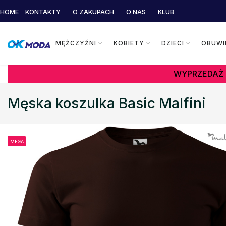
HOME
KONTAKTY
O ZAKUPACH
O NAS
KLUB
MĘŻCZYŹNI
KOBIETY
DZIECI
OBUWI
WYPRZEDAŻ 
Męska koszulka Basic Malfini
MEGA