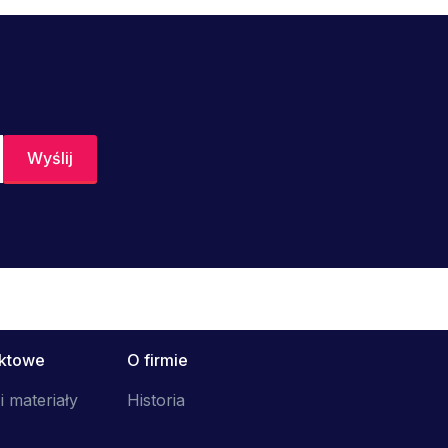
uktowe
O firmie
i materiały
Historia