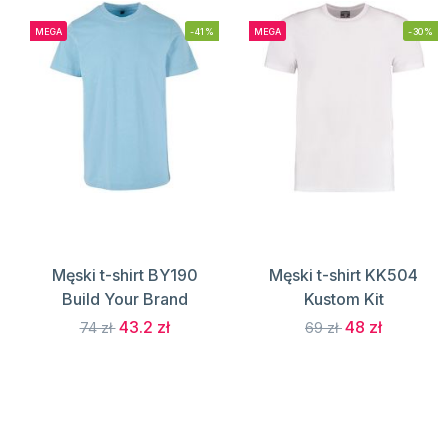
MEGA
-41%
MEGA
-30%
Męski t-shirt BY190
Męski t-shirt KK504
Build Your Brand
Kustom Kit
43.2 zł
48 zł
74 zł
69 zł