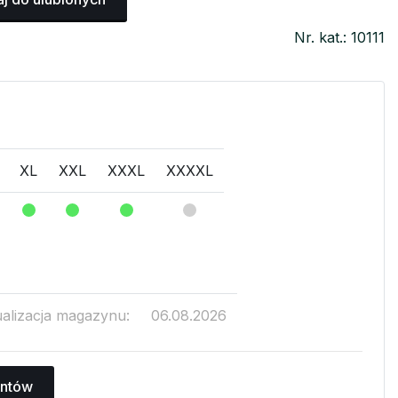
Nr. kat.: 10111
XL
XXL
XXXL
XXXXL
ualizacja magazynu:
06.08.2026
antów