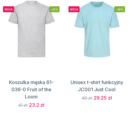
MEGA
-43%
MEGA
-26%
Koszulka męska 61-
Unisex t-shirt funkcyjny
036-0 Fruit of the
JC001 Just Cool
Loom
29.25 zł
40 zł
23.2 zł
41 zł