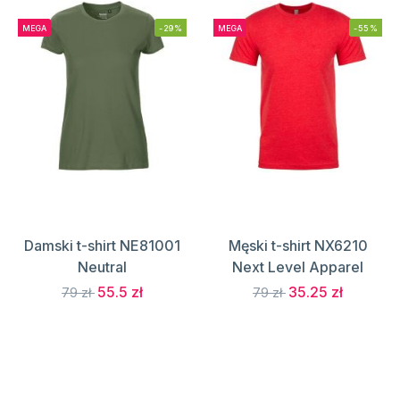
MEGA
-29%
MEGA
-55%
Damski t-shirt NE81001
Męski t-shirt NX6210
Neutral
Next Level Apparel
55.5 zł
35.25 zł
79 zł
79 zł