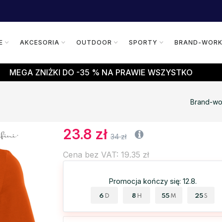
E
AKCESORIA
OUTDOOR
SPORTY
BRAND-WOR
MEGA ZNIŻKI DO -35 % NA PRAWIE WSZYSTKO
Brand-wo
23.8 zł
34 zł
Cena bez VAT: 19.35 zł
Promocja kończy się: 12.8.
6
8
55
24
D
H
M
S