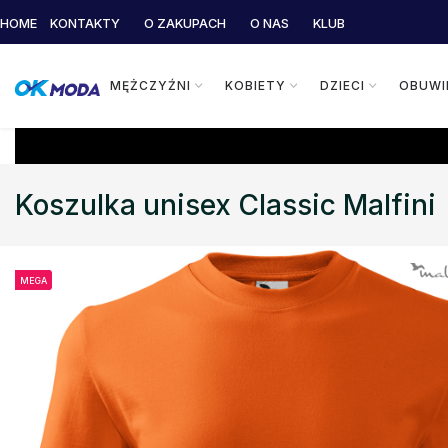
HOME
KONTAKTY
O ZAKUPACH
O NAS
KLUB
MĘŻCZYŹNI
KOBIETY
DZIECI
OBUWI
Koszulka unisex Classic Malfini
MEGA