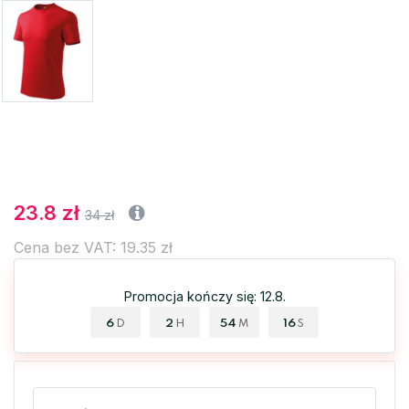
23.8 zł
34 zł
Cena bez VAT: 19.35 zł
Promocja kończy się: 12.8.
6
2
54
15
D
H
M
S