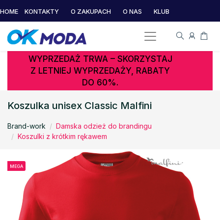
HOME
KONTAKTY
O ZAKUPACH
O NAS
KLUB
WYPRZEDAŻ TRWA – SKORZYSTAJ
Z LETNIEJ WYPRZEDAŻY, RABATY
DO 60%.
Koszulka unisex Classic Malfini
Brand-work
Damska odzież do brandingu
Koszulki z krótkim rękawem
MEGA