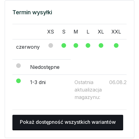
Termin wysyłki
XS
S
M
L
XL
XXL
XXX
czerwony
Niedostępne
1-3 dni
Ostatnia
06.08.2026
aktualizacja
magazynu:
Pokaż dostępność wszystkich wariantów