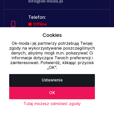
info@ok-moda.pl
Telefon:
Offline
Cookies
Ok-moda i jej partnerzy potrzebują Twojej
Cookies - szczegółowe ustawienia
|
Więcej informacji
|
Polityka
zgody na wykorzystywanie poszczególnych
prywatności
danych, abyśmy mogli m.in. pokazywać Ci
informacje dotyczące Twoich preferencji i
zainteresowań. Potwierdź, klikając przycisk
„OK”.
Ustawienia
OK
Tutaj możesz odmówić zgody