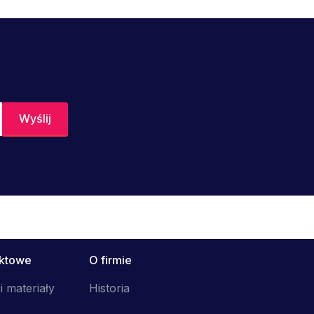
uktowe
O firmie
i materiały
Historia