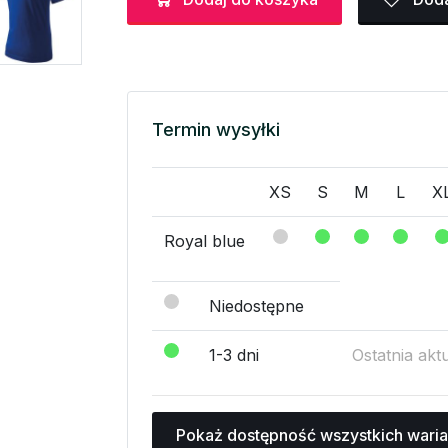
Termin wysyłki
XS
S
M
L
X
Royal blue
Niedostępne
1-3 dni
Ostatnia akt
Pokaż dostępność wszystkich wari