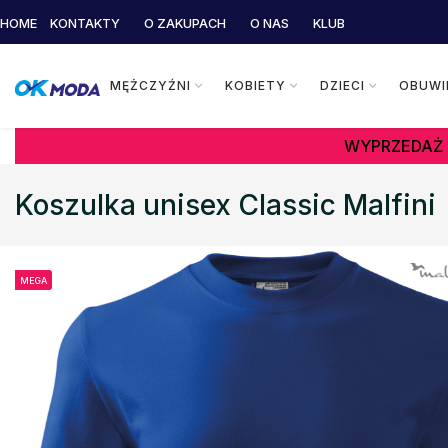
HOME
KONTAKTY
O ZAKUPACH
O NAS
KLUB
MĘŻCZYŹNI
KOBIETY
DZIECI
OBUWI
WYPRZEDAŻ 
Koszulka unisex Classic Malfini
MEGA