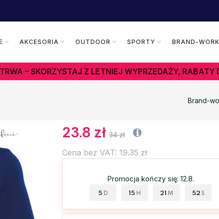
E
AKCESORIA
OUTDOOR
SPORTY
BRAND-WOR
TRWA – SKORZYSTAJ Z LETNIEJ WYPRZEDAŻY, RABATY 
Brand-wo
23.8 zł
34 zł
Cena bez VAT: 19.35 zł
Promocja kończy się: 12.8.
5
15
21
52
D
H
M
S