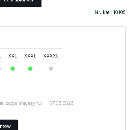
Nr. kat.: 10105
L
XXL
XXXL
XXXXL
ualizacja magazynu:
07.08.2026
antów