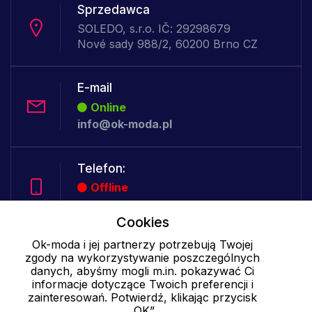
Sprzedawca
SOLEDO, s.r.o. IČ: 29298679
Nové sady 988/2, 60200 Brno CZ
E-mail
Online
info@ok-moda.pl
Telefon:
Offline
Cookies
Ok-moda i jej partnerzy potrzebują Twojej
Cookies - szczegółowe ustawienia
|
Więcej informacji
|
Polityka
zgody na wykorzystywanie poszczególnych
prywatności
danych, abyśmy mogli m.in. pokazywać Ci
informacje dotyczące Twoich preferencji i
zainteresowań. Potwierdź, klikając przycisk
„OK”.