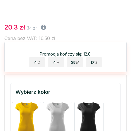
20.3 zł
34 zł
Cena bez VAT: 16.50 zł
Promocja kończy się: 12.8.
4
4
58
16
D
H
M
S
Wybierz kolor