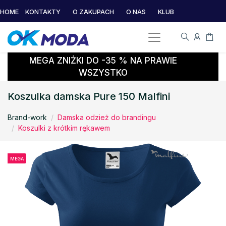
HOME
KONTAKTY
O ZAKUPACH
O NAS
KLUB
MEGA ZNIŻKI DO -35 % NA PRAWIE
WSZYSTKO
Koszulka damska Pure 150 Malfini
Brand-work
Damska odzież do brandingu
Koszulki z krótkim rękawem
MEGA