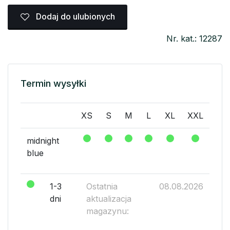
Dodaj do ulubionych
Nr. kat.: 12287
Termin wysyłki
XS
S
M
L
XL
XXL
midnight
blue
1-3
Ostatnia
08.08.2026
dni
aktualizacja
magazynu: