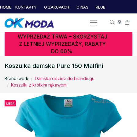
HOME
KONTAKTY
O ZAKUPACH
O NAS
KLUB
WYPRZEDAŻ TRWA – SKORZYSTAJ
Z LETNIEJ WYPRZEDAŻY, RABATY
DO 60%.
Koszulka damska Pure 150 Malfini
Brand-work
Damska odzież do brandingu
Koszulki z krótkim rękawem
MEGA