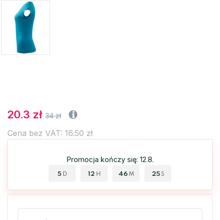
20.3 zł
34 zł
Cena bez VAT: 16.50 zł
Promocja kończy się: 12.8.
5
12
46
25
D
H
M
S