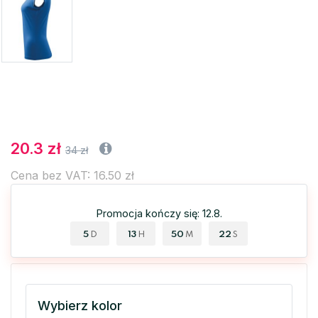
20.3 zł
34 zł
Cena bez VAT: 16.50 zł
Promocja kończy się: 12.8.
5
13
50
22
D
H
M
S
Wybierz kolor