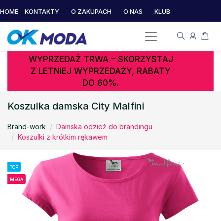
HOME
KONTAKTY
O ZAKUPACH
O NAS
KLUB
WYPRZEDAŻ TRWA – SKORZYSTAJ
Z LETNIEJ WYPRZEDAŻY, RABATY
DO 60%.
Koszulka damska City Malfini
Brand-work
Damska odzież do brandingu
Koszulki z krótkim rękawem
TOP
MEGA