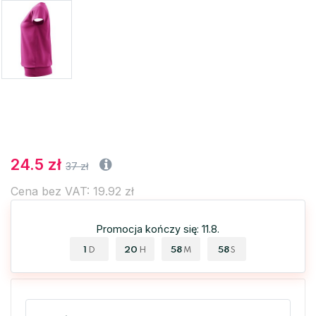
24.5 zł
37 zł
Cena bez VAT: 19.92 zł
Promocja kończy się: 11.8.
1
20
58
57
D
H
M
S