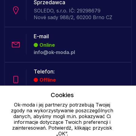
Sprzedawca
SOLEDO, s.r.o. IČ: 29298679
Nové sady 988/2, 60200 Brno CZ
E-mail
Online
info@ok-moda.pl
Telefon:
Offline
Cookies
Ok-moda i jej partnerzy potrzebują Twojej
Cookies - szczegółowe ustawienia
|
Więcej informacji
|
Polityka
zgody na wykorzystywanie poszczególnych
prywatności
danych, abyśmy mogli m.in. pokazywać Ci
informacje dotyczące Twoich preferencji i
zainteresowań. Potwierdź, klikając przycisk
„OK”.