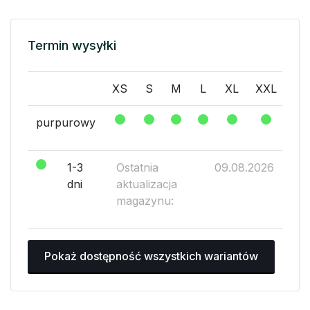
Termin wysyłki
XS
S
M
L
XL
XXL
purpurowy
1-3
Ostatnia
09.08.2026
dni
aktualizacja
magazynu:
Pokaż dostępność wszystkich wariantów