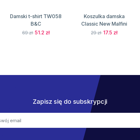
Damski t-shirt TW058
Koszulka damska
B&C
Classic New Malfini
51.2 zł
17.5 zł
69 zł
29 zł
Zapisz się do subskrypcji