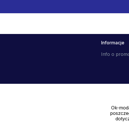
Informacje
Info o prom
Ok-moda
Sprzedawca
poszczeg
SOLEDO, s.r.o. IČ: 29298679
dotycz
Nové sady 988/2, 60200 Brno CZ