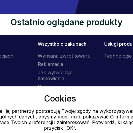
Ostatnio oglądane produkty
Wszystko o zakupach
Usługi prod
ocjach
Wymiana zwrot towaru
Technologie 
Reklamacje
Jak wytworzyć
zamówienie
Regulamin
Dostawa
Cookies
 i jej partnerzy potrzebują Twojej zgody na wykorzystywa
E-mail
ólnych danych, abyśmy mogli m.in. pokazywać Ci informa
Online
ące Twoich preferencji i zainteresowań. Potwierdź, klikają
przycisk „OK”.
info@ok-moda.pl