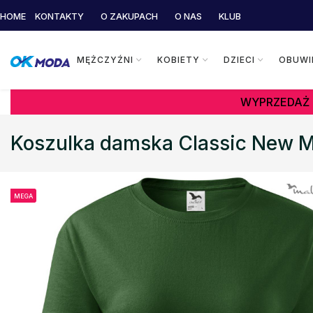
HOME
KONTAKTY
O ZAKUPACH
O NAS
KLUB
MĘŻCZYŹNI
KOBIETY
DZIECI
OBUWI
WYPRZEDAŻ 
Koszulka damska Classic New Ma
MEGA