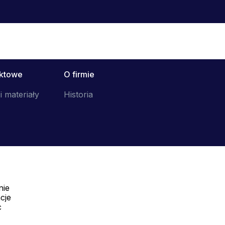
uktowe
O firmie
i materiały
Historia
nie
Telefon:
cje
Offline
c