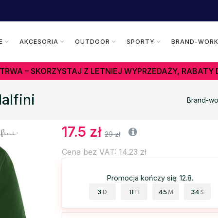
E
AKCESORIA
OUTDOOR
SPORTY
BRAND-WOR
TRWA – SKORZYSTAJ Z LETNIEJ WYPRZEDAŻY, RABATY 
lfini
Brand-wo
17.5 zł
29 zł
Cena bez VAT: 14.23 zł
Promocja kończy się: 12.8.
3
11
45
33
D
H
M
S