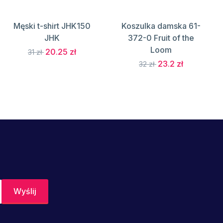
Męski t-shirt JHK150
Koszulka damska 61-
JHK
372-0 Fruit of the
Loom
20.25 zł
31 zł
23.2 zł
32 zł