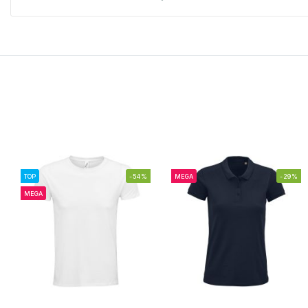
TOP
-54%
MEGA
-29%
MEGA