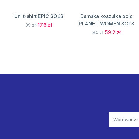
Uni t-shirt EPIC SOĽS
Damska koszulka polo
PLANET WOMEN SOĽS
17.6 zł
39 zł
59.2 zł
84 zł