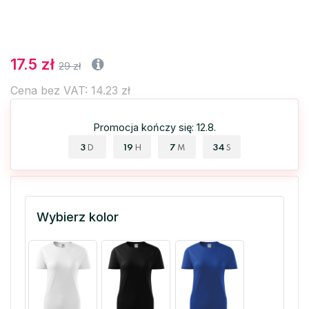
17.5 zł
29 zł
Cena bez VAT: 14.23 zł
Promocja kończy się: 12.8.
3
19
7
34
D
H
M
S
Wybierz kolor