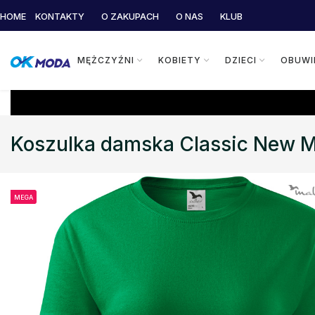
HOME
KONTAKTY
O ZAKUPACH
O NAS
KLUB
MĘŻCZYŹNI
KOBIETY
DZIECI
OBUWI
Koszulka damska Classic New Ma
MEGA