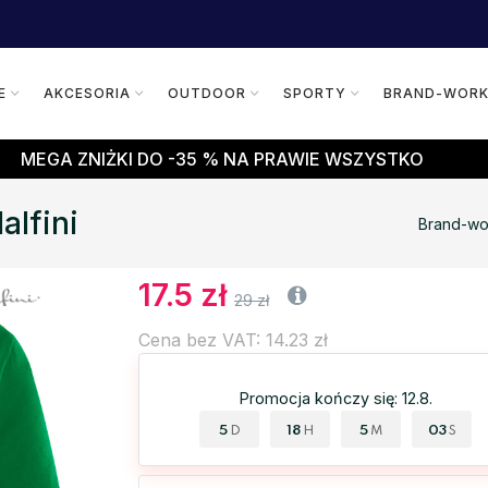
E
AKCESORIA
OUTDOOR
SPORTY
BRAND-WOR
MEGA ZNIŻKI DO -35 % NA PRAWIE WSZYSTKO
lfini
Brand-wo
17.5 zł
29 zł
Cena bez VAT: 14.23 zł
Promocja kończy się: 12.8.
5
18
5
02
D
H
M
S