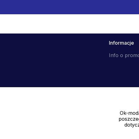
Informacje
Info o prom
Ok-moda
Sprzedawca
poszczeg
SOLEDO, s.r.o. IČ: 29298679
dotycz
Nové sady 988/2, 60200 Brno CZ