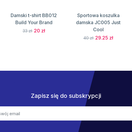
Damski t-shirt BB012
Sportowa koszulka
Build Your Brand
damska JC005 Just
Cool
20 zł
33 zł
29.25 zł
40 zł
Zapisz się do subskrypcji