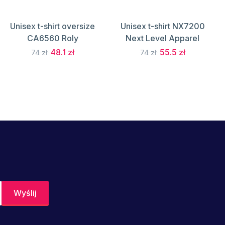
Unisex t-shirt oversize
Unisex t-shirt NX7200
CA6560 Roly
Next Level Apparel
48.1 zł
55.5 zł
74 zł
74 zł