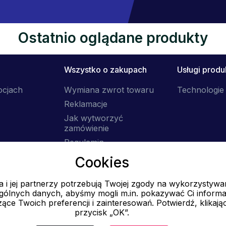
Ostatnio oglądane produkty
Wszystko o zakupach
Usługi prod
ocjach
Wymiana zwrot towaru
Technologie 
Reklamacje
Jak wytworzyć
zamówienie
Regulamin
Dostawa
Cookies
 i jej partnerzy potrzebują Twojej zgody na wykorzystywa
E-mail
ólnych danych, abyśmy mogli m.in. pokazywać Ci informa
Online
ące Twoich preferencji i zainteresowań. Potwierdź, klikają
przycisk „OK”.
info@ok-moda.pl