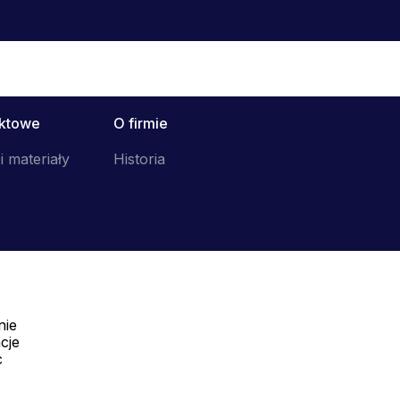
uktowe
O firmie
i materiały
Historia
nie
Telefon:
cje
Offline
c