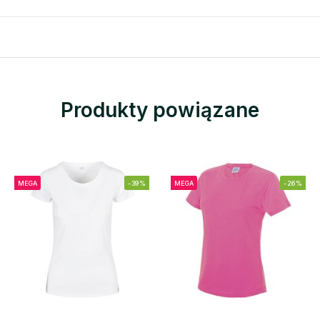
Produkty powiązane
MEGA
-39%
MEGA
-26%