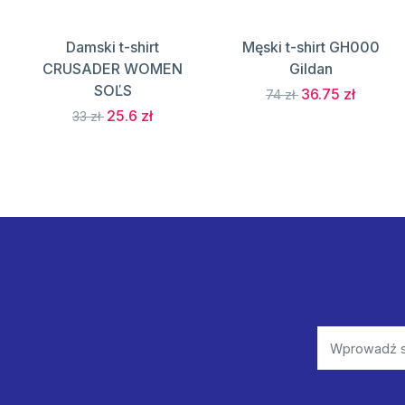
Damski t-shirt
Męski t-shirt GH000
CRUSADER WOMEN
Gildan
SOĽS
36.75 zł
74 zł
25.6 zł
33 zł