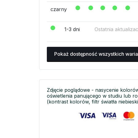
czarny
1-3 dni
Ostatnia aktualiza
Pokaż dostępność wszystkich wari
Zdjęcie poglądowe - nasycenie koloró
oświetlenia panującego w studiu lub r
(kontrast kolorów, filtr światła niebieski