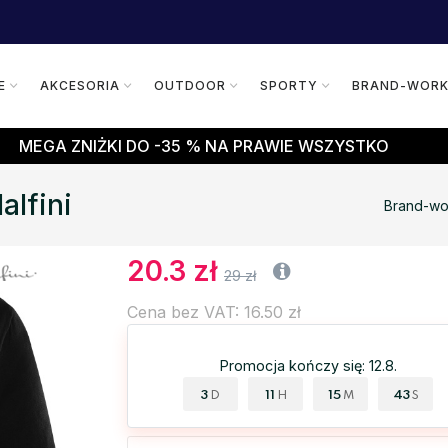
E
AKCESORIA
OUTDOOR
SPORTY
BRAND-WOR
MEGA ZNIŻKI DO -35 % NA PRAWIE WSZYSTKO
lfini
Brand-wo
20.3 zł
29 zł
Cena bez VAT: 16.50 zł
Promocja kończy się: 12.8.
3
11
15
42
D
H
M
S