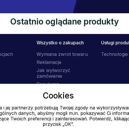
Ostatnio oglądane produkty
Wszystko o zakupach
Usługi prod
ocjach
Wymiana zwrot towaru
Technologie 
Reklamacje
Jak wytworzyć
zamówienie
Regulamin
Dostawa
Cookies
 i jej partnerzy potrzebują Twojej zgody na wykorzystywa
E-mail
ólnych danych, abyśmy mogli m.in. pokazywać Ci informa
Online
ące Twoich preferencji i zainteresowań. Potwierdź, klikają
przycisk „OK”.
info@ok-moda.pl