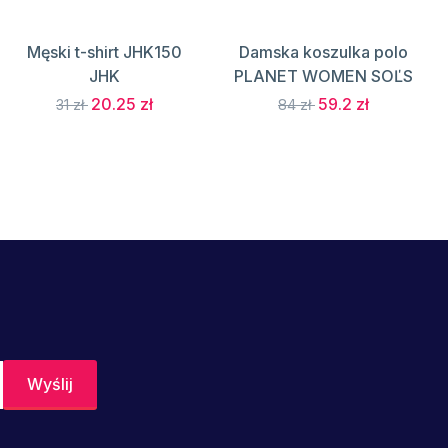
Męski t-shirt JHK150
Damska koszulka polo
JHK
PLANET WOMEN SOĽS
20.25 zł
59.2 zł
31 zł
84 zł