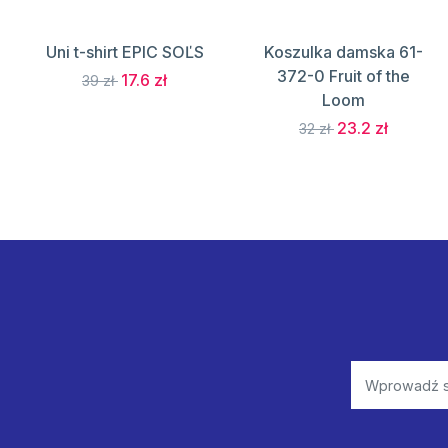
Uni t-shirt EPIC SOĽS
Koszulka damska 61-
372-0 Fruit of the
17.6 zł
39 zł
Loom
23.2 zł
32 zł