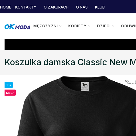
HOME
KONTAKTY
O ZAKUPACH
O NAS
KLUB
MĘŻCZYŹNI
KOBIETY
DZIECI
OBUWI
Koszulka damska Classic New Ma
TOP
MEGA