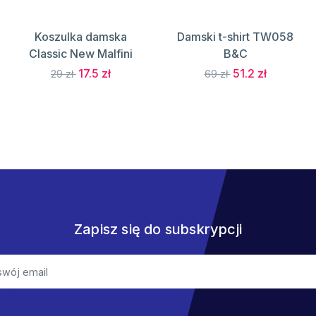
Koszulka damska
Damski t-shirt TW058
Classic New Malfini
B&C
17.5 zł
51.2 zł
29 zł
69 zł
Zapisz się do subskrypcji