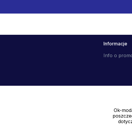
Informacje
Info o prom
Ok-moda
Sprzedawca
poszczeg
SOLEDO, s.r.o. IČ: 29298679
dotycz
Nové sady 988/2, 60200 Brno CZ