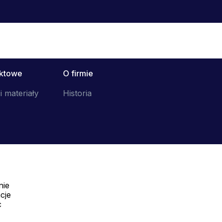
uktowe
O firmie
i materiały
Historia
nie
Telefon:
cje
Offline
c