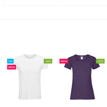
TOP
-54%
MEGA
-27%
MEGA