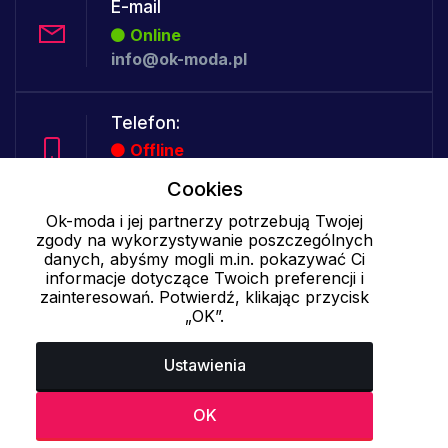
E-mail
Online
info@ok-moda.pl
Telefon:
Offline
Cookies
Ok-moda i jej partnerzy potrzebują Twojej
Cookies - szczegółowe ustawienia
|
Więcej informacji
|
Polityka
zgody na wykorzystywanie poszczególnych
danych, abyśmy mogli m.in. pokazywać Ci
prywatności
informacje dotyczące Twoich preferencji i
zainteresowań. Potwierdź, klikając przycisk
„OK”.
Ustawienia
OK