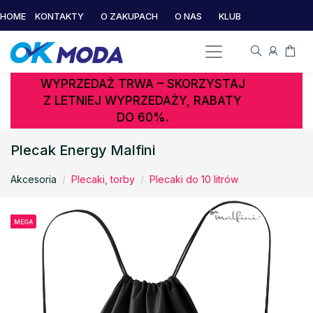
HOME
KONTAKTY
O ZAKUPACH
O NAS
KLUB
WYPRZEDAŻ TRWA – SKORZYSTAJ
Z LETNIEJ WYPRZEDAŻY, RABATY
DO 60%.
Plecak Energy Malfini
Akcesoria
Plecaki, torby
Plecaki do 10 litrów
MEGA