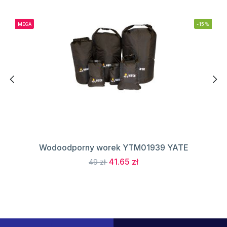
MEGA
-15%
Wodoodporny worek YTM01939 YATE
41.65 zł
49 zł