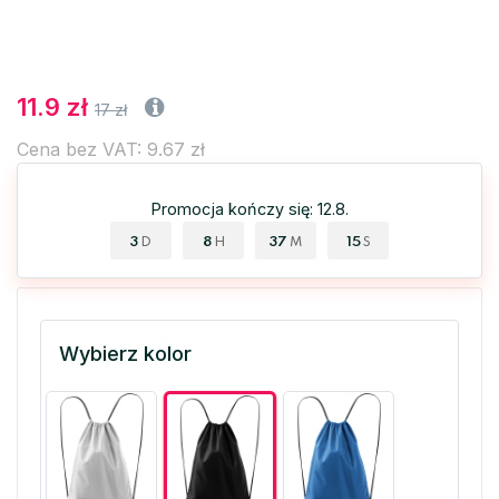
11.9 zł
17 zł
Cena bez VAT: 9.67 zł
Promocja kończy się: 12.8.
3
8
37
15
D
H
M
S
Wybierz kolor