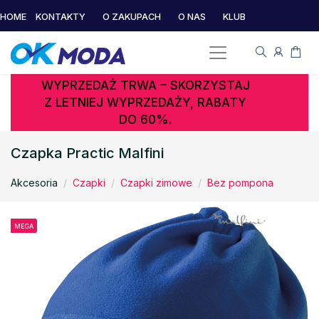
HOME
KONTAKTY
O ZAKUPACH
O NAS
KLUB
WYPRZEDAŻ TRWA – SKORZYSTAJ
Z LETNIEJ WYPRZEDAŻY, RABATY
DO 60%.
Czapka Practic Malfini
Akcesoria
Czapki
Czapki zimowe
Bez pompona
MEGA