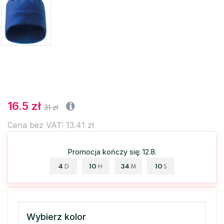
16.5 zł
31 zł
Cena bez VAT: 13.41 zł
Promocja kończy się: 12.8.
4
10
34
10
D
H
M
S
Wybierz kolor