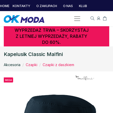
HOME
KONTAKTY
O ZAKUPACH
O NAS
KLUB
WYPRZEDAŻ TRWA – SKORZYSTAJ
Z LETNIEJ WYPRZEDAŻY, RABATY
DO 60%.
Kapelusik Classic Malfini
Akcesoria
Czapki
Czapki z daszkiem
MEGA