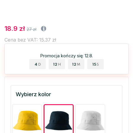
18.9 zł
27 zł
Cena bez VAT: 15.37 zł
Promocja kończy się: 12.8.
4
12
12
15
D
H
M
S
Wybierz kolor