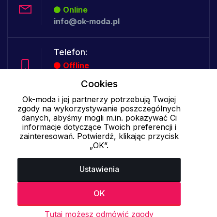
Online
info@ok-moda.pl
Telefon:
Offline
Cookies
Ok-moda i jej partnerzy potrzebują Twojej
Cookies - szczegółowe ustawienia
|
Więcej informacji
|
Polityka
zgody na wykorzystywanie poszczególnych
danych, abyśmy mogli m.in. pokazywać Ci
prywatności
informacje dotyczące Twoich preferencji i
zainteresowań. Potwierdź, klikając przycisk
„OK”.
Ustawienia
OK
Tutaj możesz odmówić zgody