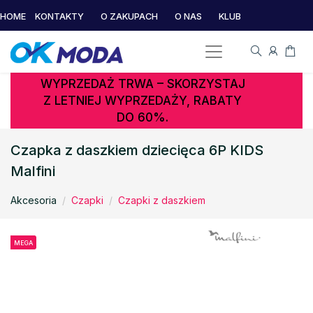
HOME
KONTAKTY
O ZAKUPACH
O NAS
KLUB
WYPRZEDAŻ TRWA – SKORZYSTAJ
Z LETNIEJ WYPRZEDAŻY, RABATY
DO 60%.
Czapka z daszkiem dziecięca 6P KIDS
Malfini
Akcesoria
Czapki
Czapki z daszkiem
MEGA