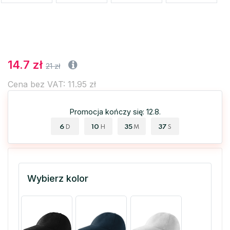
14.7 zł
21 zł
Cena bez VAT: 11.95 zł
Promocja kończy się: 12.8.
6
10
35
37
D
H
M
S
Wybierz kolor