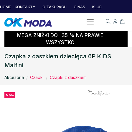
HOME
KONTAKTY
O ZAKUPACH
O NAS
KLUB
MEGA ZNIŻKI DO -35 % NA PRAWIE
WSZYSTKO
Czapka z daszkiem dziecięca 6P KIDS
Malfini
Akcesoria
Czapki
Czapki z daszkiem
MEGA