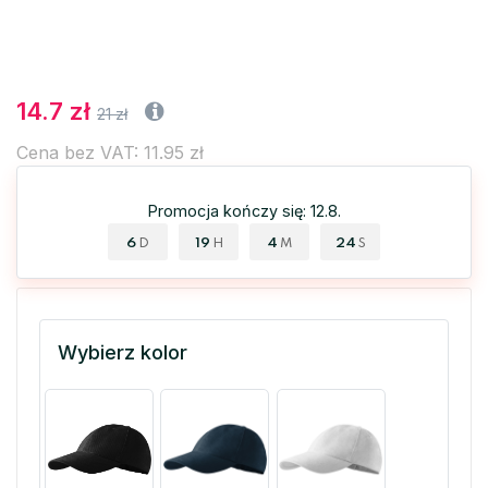
14.7 zł
21 zł
Cena bez VAT: 11.95 zł
Promocja kończy się: 12.8.
6
19
4
23
D
H
M
S
Wybierz kolor