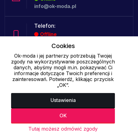
info@ok-moda.pl
Telefon:
Offline
Cookies
Ok-moda i jej partnerzy potrzebują Twojej
Cookies - szczegółowe ustawienia
|
Więcej informacji
|
Polityka
zgody na wykorzystywanie poszczególnych
danych, abyśmy mogli m.in. pokazywać Ci
prywatności
informacje dotyczące Twoich preferencji i
zainteresowań. Potwierdź, klikając przycisk
„OK”.
Ustawienia
OK
Tutaj możesz odmówić zgody