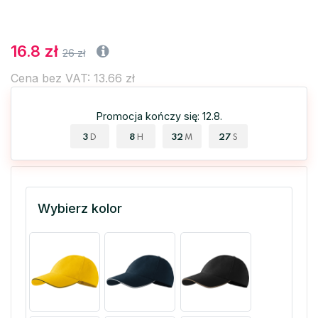
16.8 zł
26 zł
Cena bez VAT: 13.66 zł
Promocja kończy się: 12.8.
3
8
32
26
D
H
M
S
Wybierz kolor