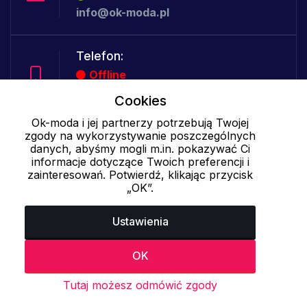
info@ok-moda.pl
Telefon:
Offline
Cookies
Ok-moda i jej partnerzy potrzebują Twojej
Cookies - szczegółowe ustawienia
|
Więcej informacji
|
Polityka
zgody na wykorzystywanie poszczególnych
danych, abyśmy mogli m.in. pokazywać Ci
prywatności
informacje dotyczące Twoich preferencji i
zainteresowań. Potwierdź, klikając przycisk
„OK”.
Ustawienia
OK
Tutaj możesz odmówić zgody