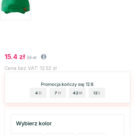
15.4 zł
22 zł
Cena bez VAT: 12.52 zł
Promocja kończy się: 12.8.
4
7
42
12
D
H
M
S
Wybierz kolor