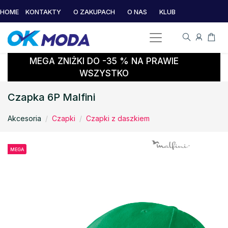
HOME
KONTAKTY
O ZAKUPACH
O NAS
KLUB
MEGA ZNIŻKI DO -35 % NA PRAWIE
WSZYSTKO
Czapka 6P Malfini
Akcesoria
Czapki
Czapki z daszkiem
MEGA