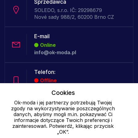
Sprzedawca
SOLEDO, s.r.o. IČ: 29298679
Nové sady 988/2, 60200 Brno CZ
E-mail
Online
info@ok-moda.pl
Telefon:
Offline
Cookies
Ok-moda i jej partnerzy potrzebują Twojej
Cookies - szczegółowe ustawienia
|
Więcej informacji
|
Polityka
zgody na wykorzystywanie poszczególnych
danych, abyśmy mogli m.in. pokazywać Ci
prywatności
informacje dotyczące Twoich preferencji i
zainteresowań. Potwierdź, klikając przycisk
„OK”.