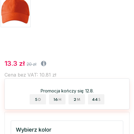
13.3 zł
20 zł
Cena bez VAT: 10.81 zł
Promocja kończy się: 12.8.
5
16
2
44
D
H
M
S
Wybierz kolor