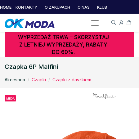
HOME
KONTAKTY
O ZAKUPACH
O NAS
KLUB
WYPRZEDAŻ TRWA – SKORZYSTAJ
Z LETNIEJ WYPRZEDAŻY, RABATY
DO 60%.
Czapka 6P Malfini
Akcesoria
Czapki
Czapki z daszkiem
MEGA