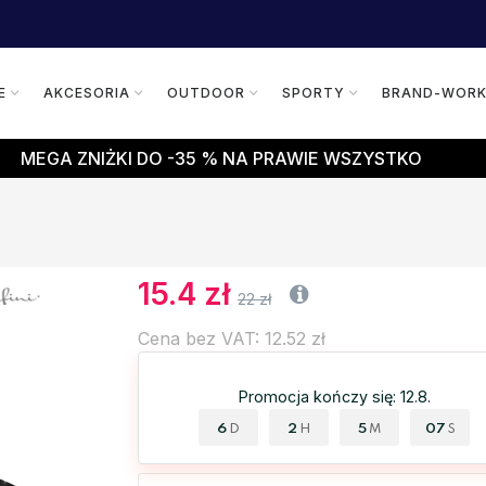
E
AKCESORIA
OUTDOOR
SPORTY
BRAND-WOR
MEGA ZNIŻKI DO -35 % NA PRAWIE WSZYSTKO
15.4 zł
22 zł
Cena bez VAT: 12.52 zł
Promocja kończy się: 12.8.
6
2
5
06
D
H
M
S