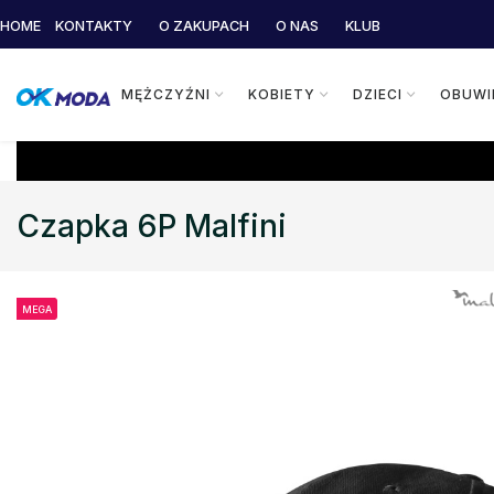
HOME
KONTAKTY
O ZAKUPACH
O NAS
KLUB
MĘŻCZYŹNI
KOBIETY
DZIECI
OBUWI
Czapka 6P Malfini
MEGA