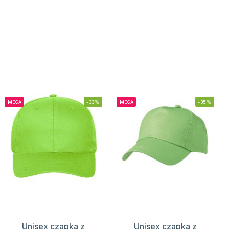
MEGA
-33%
MEGA
-35%
Unisex czapka z
Unisex czapka z