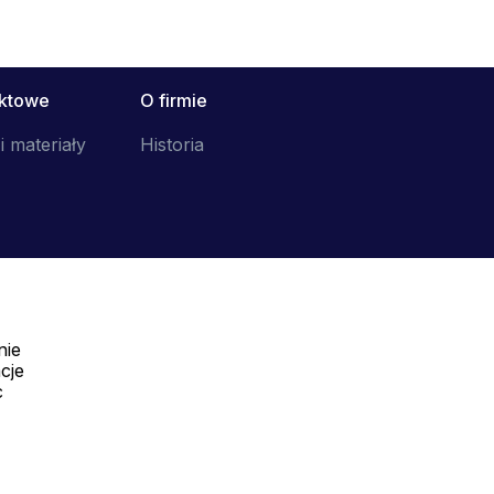
uktowe
O firmie
i materiały
Historia
nie
Telefon:
cje
Offline
c