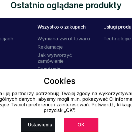
Ostatnio oglądane produkty
Wszystko o zakupach
Usługi prod
ocjach
Wymiana zwrot towaru
Technologie 
Reklamacje
Jak wytworzyć
zamówienie
Regulamin
Dostawa
Cookies
 i jej partnerzy potrzebują Twojej zgody na wykorzystywa
E-mail
ólnych danych, abyśmy mogli m.in. pokazywać Ci informa
Online
ące Twoich preferencji i zainteresowań. Potwierdź, klikają
przycisk „OK”.
info@ok-moda.pl
Ustawienia
OK