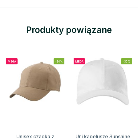
Produkty powiązane
MEGA
-34%
MEGA
-30%
Unisex czapka z
Uni kapelusze Sunshine