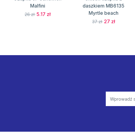
Malfini
daszkiem MB6135
Myrtle beach
5.17 zł
26 zł
27 zł
37 zł