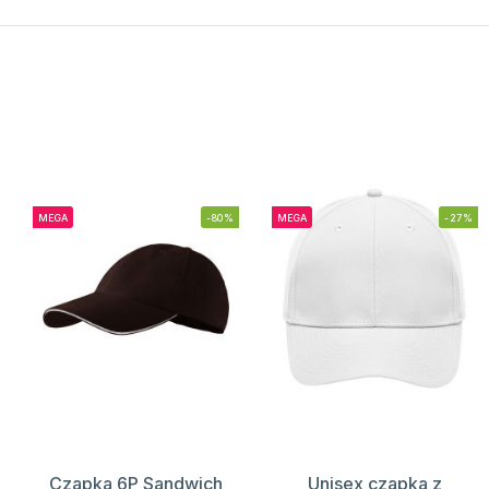
MEGA
-80%
MEGA
-27%
Czapka 6P Sandwich
Unisex czapka z