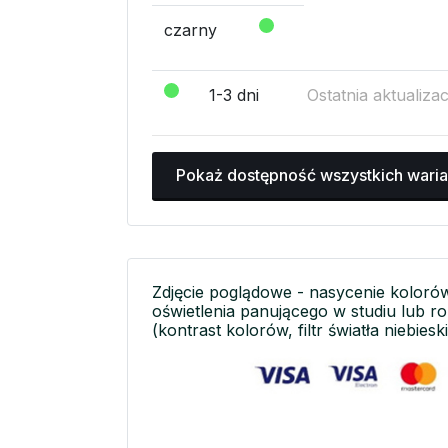
czarny
1-3 dni
Ostatnia aktualiza
Pokaż dostępność wszystkich wari
Zdjęcie poglądowe - nasycenie koloró
oświetlenia panującego w studiu lub r
(kontrast kolorów, filtr światła niebieski