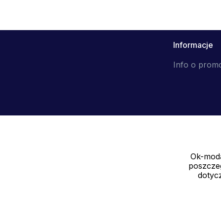
Informacje
Info o prom
Ok-moda
Sprzedawca
poszczeg
SOLEDO, s.r.o. IČ: 29298679
dotycz
Nové sady 988/2, 60200 Brno CZ