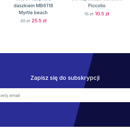
daszkiem MB6118
Piccolio
Myrtle beach
10.5 zł
15 zł
25.5 zł
39 zł
Zapisz się do subskrypcji