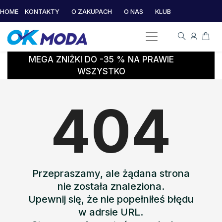
HOME
KONTAKTY
O ZAKUPACH
O NAS
KLUB
MEGA ZNIŻKI DO -35 % NA PRAWIE
WSZYSTKO
404
Przepraszamy, ale żądana strona
nie została znaleziona.
Upewnij się, że nie popełniłeś błędu
w adrsie URL.