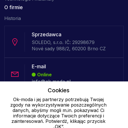
O firmie
Historia
Sprzedawca
SOLEDO, s.r.o. IČ: 29298679
Nové sady 988/2, 60200 Brno CZ
E-mail
Online
info@ok-moda.pl
Cookies
Ok-moda i jej partnerzy potrzebują Twojej
Telefon:
zgody na wykorzystywanie poszczególnych
Offline
danych, abyśmy mogli m.in. pokazywać Ci
informacje dotyczące Twoich preferencji i
zainteresowań. Potwierdź, klikając przycisk
„OK”.