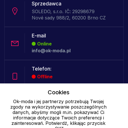
Sprzedawca
SOLEDO, s.r.o. IČ: 29298679
Nové sady 988/2, 60200 Brno CZ
E-mail
Online
info@ok-moda.pl
Telefon:
Offline
Cookies
Cookies - szczegółowe ustawienia
|
Więcej informacji
|
Polityka
Ok-moda i jej partnerzy potrzebują Twojej
zgody na wykorzystywanie poszczególnych
prywatności
danych, abyśmy mogli m.in. pokazywać Ci
informacje dotyczące Twoich preferencji i
zainteresowań. Potwierdź, klikając przycisk