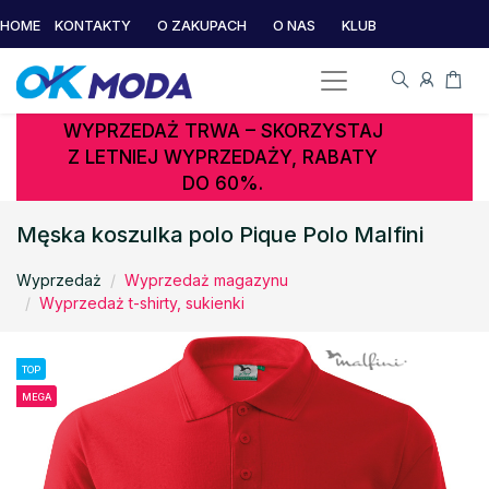
HOME
KONTAKTY
O ZAKUPACH
O NAS
KLUB
WYPRZEDAŻ TRWA – SKORZYSTAJ
Z LETNIEJ WYPRZEDAŻY, RABATY
DO 60%.
Męska koszulka polo Pique Polo Malfini
Wyprzedaż
Wyprzedaż magazynu
Wyprzedaż t-shirty, sukienki
TOP
MEGA