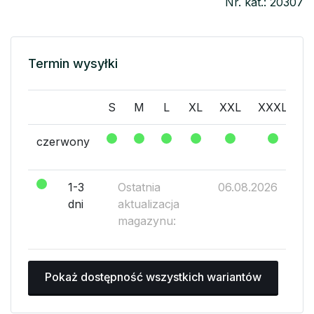
Nr. kat.: 20307
Termin wysyłki
S
M
L
XL
XXL
XXXL
X
czerwony
1-3
Ostatnia
06.08.2026
dni
aktualizacja
magazynu:
Pokaż dostępność wszystkich wariantów