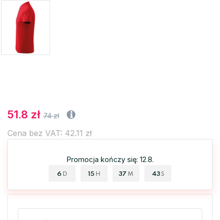
51.8 zł
74 zł
Cena bez VAT: 42.11 zł
Promocja kończy się: 12.8.
6
15
37
43
D
H
M
S