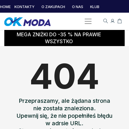
HOME
KONTAKTY
O ZAKUPACH
O NAS
KLUB
MEGA ZNIŻKI DO -35 % NA PRAWIE
WSZYSTKO
404
Przepraszamy, ale żądana strona
nie została znaleziona.
Upewnij się, że nie popełniłeś błędu
w adrsie URL.