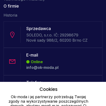
O firmie
Historia
Sprzedawca
SOLEDO, s.r.o. IČ: 29298679
Nové sady 988/2, 60200 Brno CZ
E-mail
Online
info@ok-moda.pl
Telefon:
Cookies
Offline
Ok-moda i jej partnerzy potrzebują Twojej
zgody na wykorzystywanie poszczególnych
danych, abyśmy mogli m.in. pokazywać Ci