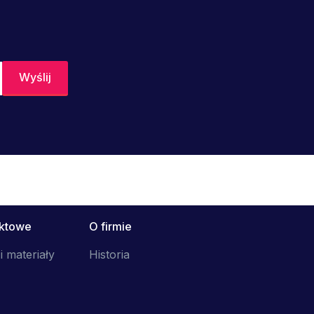
uktowe
O firmie
i materiały
Historia