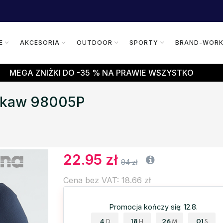
E
AKCESORIA
OUTDOOR
SPORTY
BRAND-WOR
MEGA ZNIŻKI DO -35 % NA PRAWIE WSZYSTKO
 rękaw 98005P
22.95 zł
84 zł
Cena bez VAT: 18.66 zł
Promocja kończy się: 12.8.
4
18
26
00
D
H
M
S