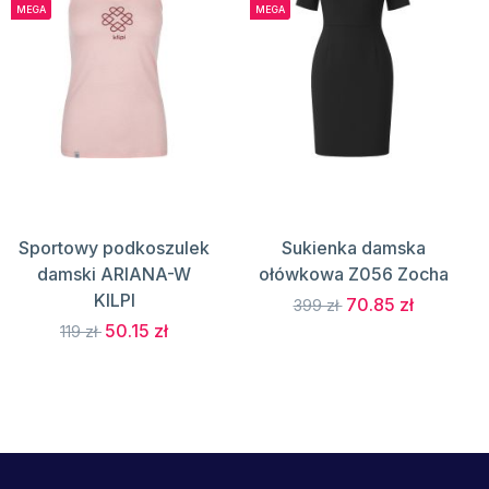
MEGA
MEGA
Sportowy podkoszulek
Sukienka damska
damski ARIANA-W
ołówkowa Z056 Zocha
KILPI
70.85 zł
399 zł
50.15 zł
119 zł