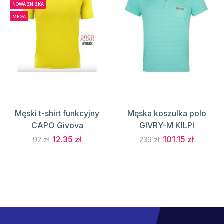
NOWA ZNIŻKA
MEGA
Męski t-shirt funkcyjny
Męska koszulka polo
CAPO Givova
GIVRY-M KILPI
12.35 zł
101.15 zł
92 zł
239 zł