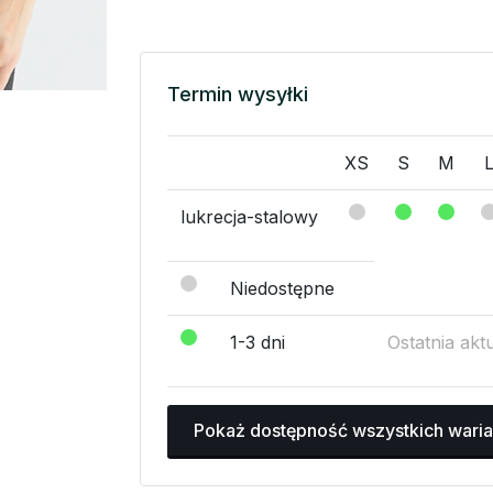
Termin wysyłki
XS
S
M
lukrecja-stalowy
Niedostępne
1-3 dni
Ostatnia akt
Pokaż dostępność wszystkich wari