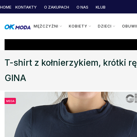
HOME
KONTAKTY
O ZAKUPACH
O NAS
KLUB
MĘŻCZYŹNI
KOBIETY
DZIECI
OBUWI
T-shirt z kołnierzykiem, krótki
GINA
MEGA