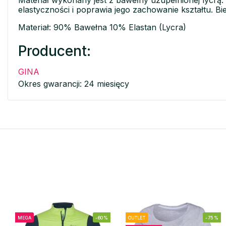
Materiał wykonany jest z bawełny uzupełnionej lycrą.
elastyczności i poprawia jego zachowanie kształtu. Bi
Materiał: 90% Bawełna 10% Elastan (Lycra)
Producent:
GINA
Okres gwarancji: 24 miesięcy
MEGA
-60%
OUTLET
-75%