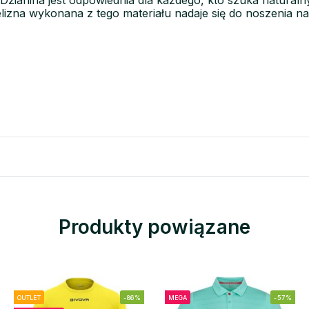
 Dzianina jest odpowiednia dla każdego, kto szuka naturaln
elizna wykonana z tego materiału nadaje się do noszenia na
Produkty powiązane
OUTLET
-86%
MEGA
-57%