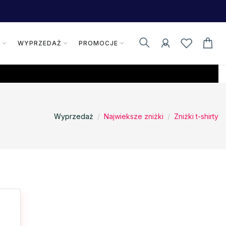
K
WYPRZEDAŻ
PROMOCJE
Wyprzedaż
Najwieksze zniżki
Zniżki t-shirty