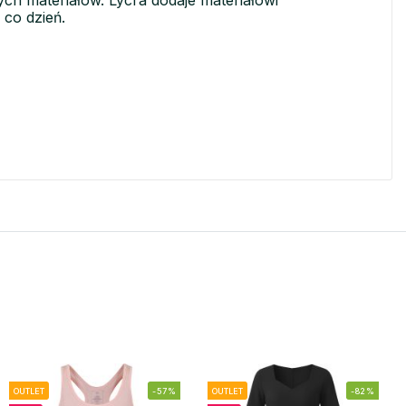
ych materiałów. Lycra dodaje materiałowi
 co dzień.
OUTLET
-57%
OUTLET
-82%