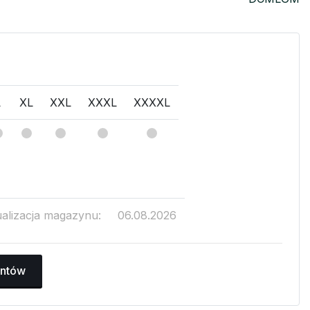
L
XL
XXL
XXXL
XXXXL
ualizacja magazynu:
06.08.2026
antów