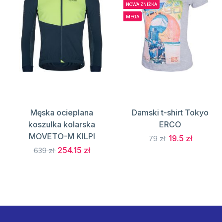
NOWA ZNIŻKA
MEGA
Męska ocieplana
Damski t-shirt Tokyo
koszulka kolarska
ERCO
MOVETO-M KILPI
19.5 zł
79 zł
254.15 zł
639 zł