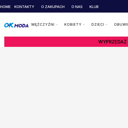
HOME
KONTAKTY
O ZAKUPACH
O NAS
KLUB
MĘŻCZYŹNI
KOBIETY
DZIECI
OBUWI
WYPRZEDAŻ 