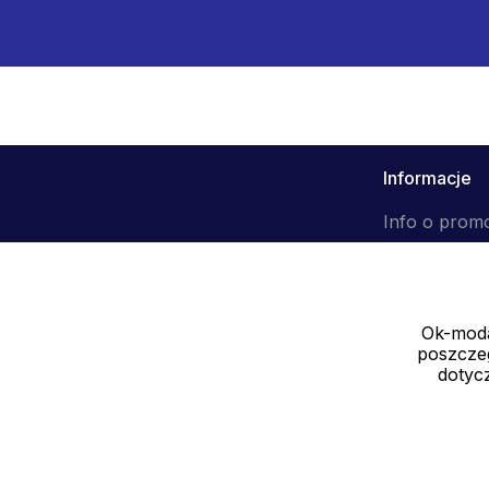
Informacje
Info o prom
Ok-moda
poszczeg
dotycz
Sprzedawca
SOLEDO, s.r.o. IČ: 29298679
Nové sady 988/2, 60200 Brno CZ