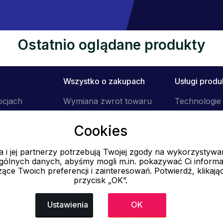
Ostatnio oglądane produkty
Wszystko o zakupach
Usługi prod
ocjach
Wymiana zwrot towaru
Technologie 
Reklamacje
Cookies
Jak wytworzyć
zamówienie
 i jej partnerzy potrzebują Twojej zgody na wykorzystywa
Regulamin
ólnych danych, abyśmy mogli m.in. pokazywać Ci informa
Dostawa
ące Twoich preferencji i zainteresowań. Potwierdź, klikają
przycisk „OK”.
E-mail
Ustawienia
OK
Online
info@ok-moda.pl