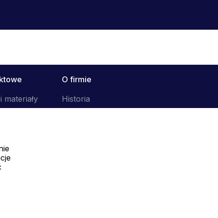
uktowe
O firmie
i materiały
Historia
nie
cje
c
Telefon:
Offline