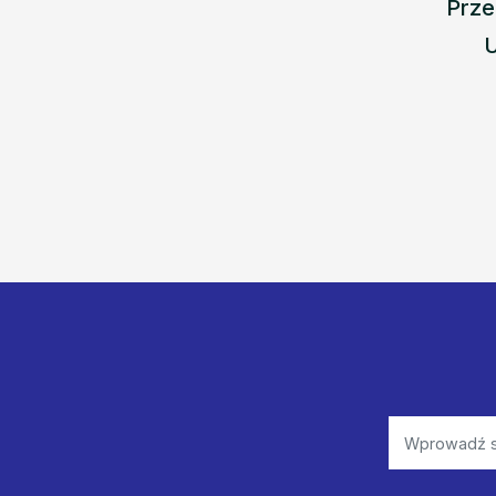
Prze
U