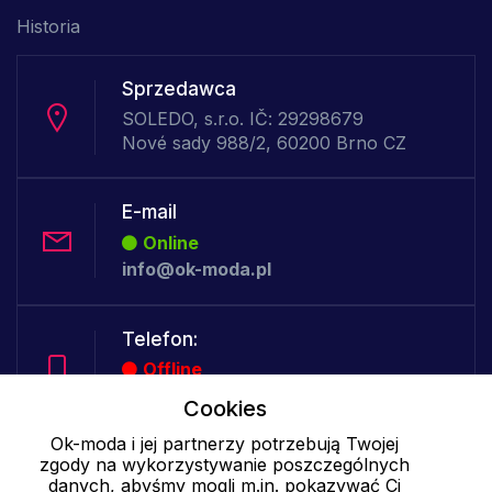
Historia
Sprzedawca
SOLEDO, s.r.o. IČ: 29298679
Nové sady 988/2, 60200 Brno CZ
E-mail
Online
info@ok-moda.pl
Telefon:
Offline
Cookies
Ok-moda i jej partnerzy potrzebują Twojej
Cookies - szczegółowe ustawienia
|
Więcej informacji
|
Polityka
zgody na wykorzystywanie poszczególnych
danych, abyśmy mogli m.in. pokazywać Ci
prywatności