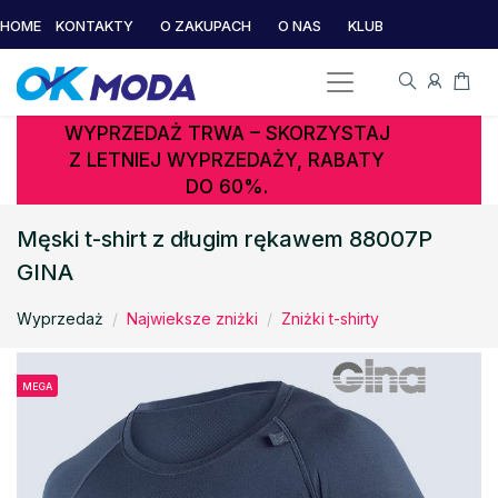
HOME
KONTAKTY
O ZAKUPACH
O NAS
KLUB
WYPRZEDAŻ TRWA – SKORZYSTAJ
Z LETNIEJ WYPRZEDAŻY, RABATY
DO 60%.
Męski t-shirt z długim rękawem 88007P
GINA
Wyprzedaż
Najwieksze zniżki
Zniżki t-shirty
MEGA