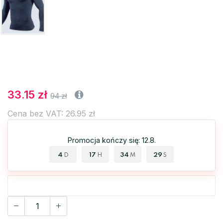
33.15 zł
94 zł
Cena bez VAT: 26.95 zł
Promocja kończy się: 12.8.
4
17
34
28
D
H
M
S