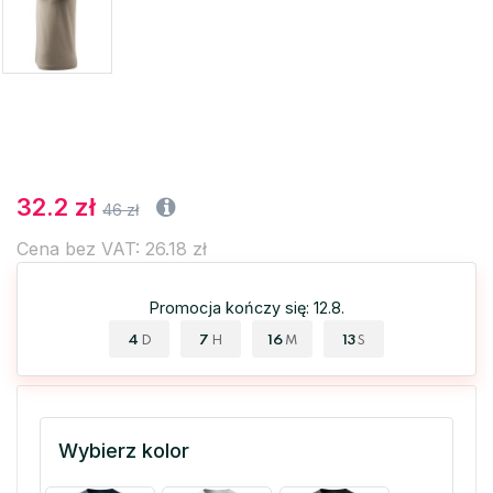
32.2 zł
46 zł
Cena bez VAT: 26.18 zł
Promocja kończy się: 12.8.
4
7
16
13
D
H
M
S
Wybierz kolor