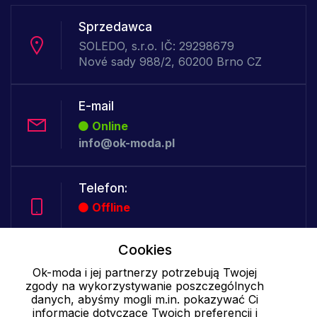
Sprzedawca
SOLEDO, s.r.o. IČ: 29298679
Nové sady 988/2, 60200 Brno CZ
E-mail
Online
info@ok-moda.pl
Telefon:
Offline
Cookies
Cookies - szczegółowe ustawienia
|
Więcej informacji
|
Polityka
Ok-moda i jej partnerzy potrzebują Twojej
prywatności
zgody na wykorzystywanie poszczególnych
danych, abyśmy mogli m.in. pokazywać Ci
informacje dotyczące Twoich preferencji i