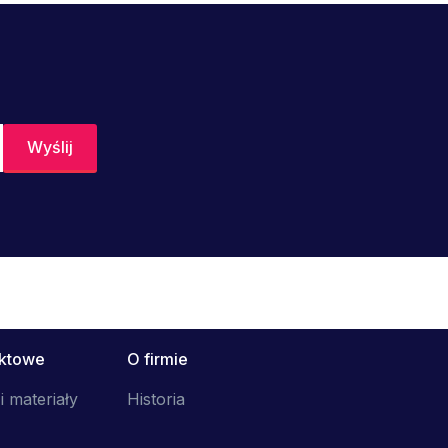
uktowe
O firmie
i materiały
Historia