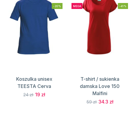
-20%
MEGA
-41%
Koszulka unisex
T-shirt / sukienka
TEESTA Cerva
damska Love 150
Malfini
19 zł
24 zł
34.3 zł
59 zł