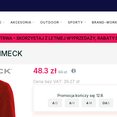
E
AKCESORIA
OUTDOOR
SPORTY
BRAND-WOR
TRWA – SKORZYSTAJ Z LETNIEJ WYPRZEDAŻY, RABATY 
RIMECK
48.3 zł
69 zł
Cena bez VAT: 39.27 zł
Promocja kończy się: 12.8.
6
6
4
05
D
H
M
S