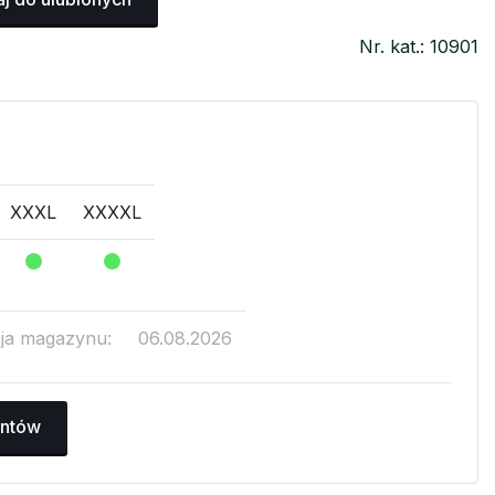
Nr. kat.: 10901
XXXL
XXXXL
cja magazynu:
06.08.2026
antów