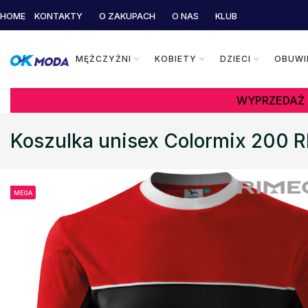
HOME
KONTAKTY
O ZAKUPACH
O NAS
KLUB
MĘŻCZYŹNI
KOBIETY
DZIECI
OBUWI
WYPRZEDAŻ 
Koszulka unisex Colormix 200 
MEGA