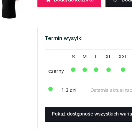
Termin wysyłki
S
M
L
XL
XXL
czarny
1-3 dni
Ostatnia aktualiza
Pokaż dostępność wszystkich wari