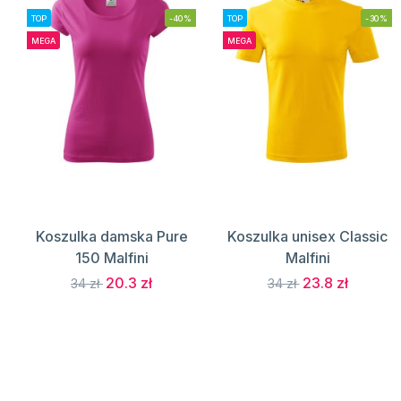
TOP
-40%
TOP
-30%
MEGA
MEGA
Koszulka damska Pure
Koszulka unisex Classic
150 Malfini
Malfini
20.3 zł
23.8 zł
34 zł
34 zł