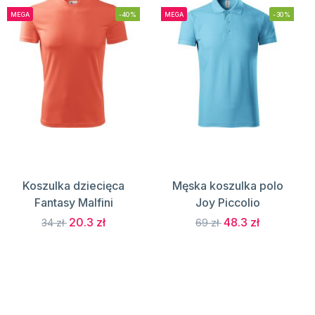
MEGA
-40%
MEGA
-30%
Koszulka dziecięca
Męska koszulka polo
Fantasy Malfini
Joy Piccolio
20.3 zł
48.3 zł
34 zł
69 zł