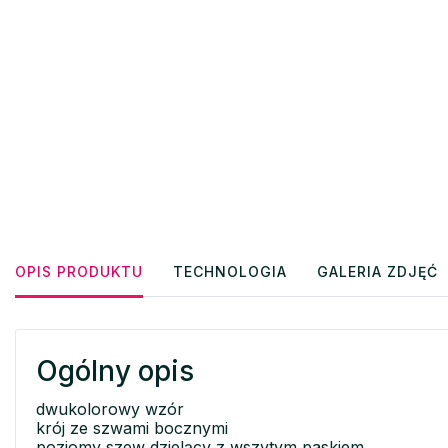
OPIS PRODUKTU
TECHNOLOGIA
GALERIA ZDJĘĆ
Ogólny opis
dwukolorowy wzór
krój ze szwami bocznymi
poziomy szew dzielący z wszytym paskiem