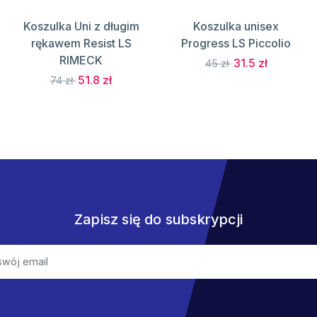
Koszulka Uni z długim
Koszulka unisex
rękawem Resist LS
Progress LS Piccolio
RIMECK
31.5 zł
45 zł
51.8 zł
74 zł
Zapisz się do subskrypcji