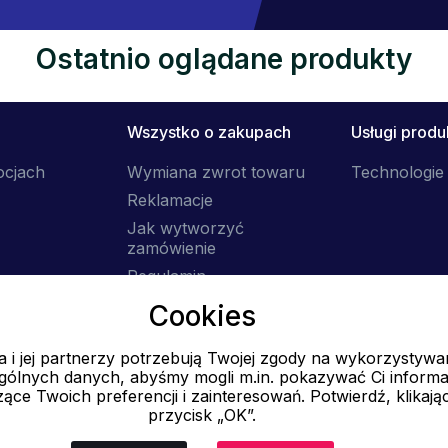
Ostatnio oglądane produkty
Wszystko o zakupach
Usługi prod
ocjach
Wymiana zwrot towaru
Technologie 
Reklamacje
Jak wytworzyć
zamówienie
Regulamin
Dostawa
Cookies
 i jej partnerzy potrzebują Twojej zgody na wykorzystywa
E-mail
ólnych danych, abyśmy mogli m.in. pokazywać Ci informa
Online
ące Twoich preferencji i zainteresowań. Potwierdź, klikają
przycisk „OK”.
info@ok-moda.pl