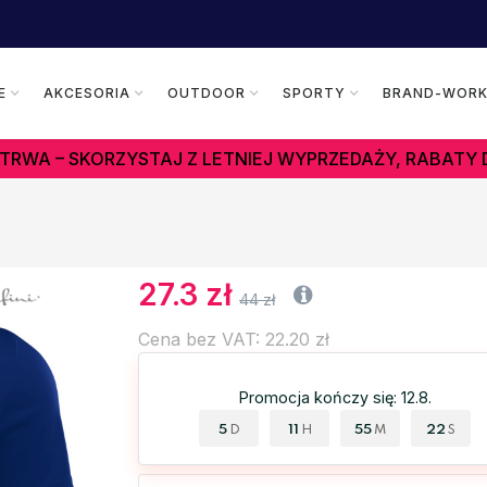
E
AKCESORIA
OUTDOOR
SPORTY
BRAND-WOR
TRWA – SKORZYSTAJ Z LETNIEJ WYPRZEDAŻY, RABATY 
27.3 zł
44 zł
Cena bez VAT: 22.20 zł
Promocja kończy się: 12.8.
5
11
55
21
D
H
M
S