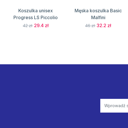
Koszulka unisex
Męska koszulka Basic
Progress LS Piccolio
Malfini
29.4 zł
32.2 zł
42 zł
46 zł