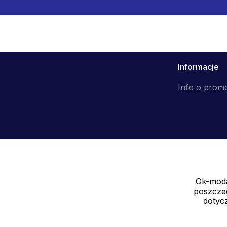
Informacje
Info o prom
Ok-moda
Sprzedawca
poszczeg
SOLEDO, s.r.o. IČ: 29298679
dotycz
Nové sady 988/2, 60200 Brno CZ