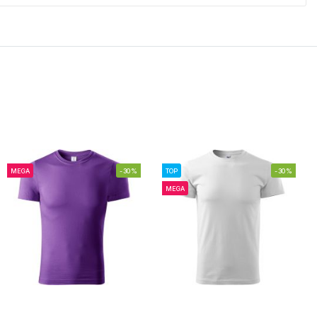
MEGA
-30%
TOP
-30%
MEGA