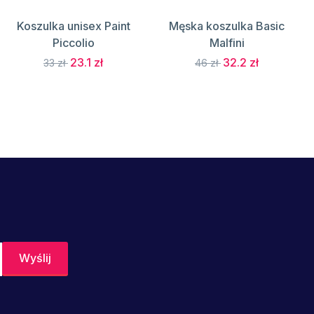
Koszulka unisex Paint
Męska koszulka Basic
Piccolio
Malfini
23.1 zł
32.2 zł
33 zł
46 zł