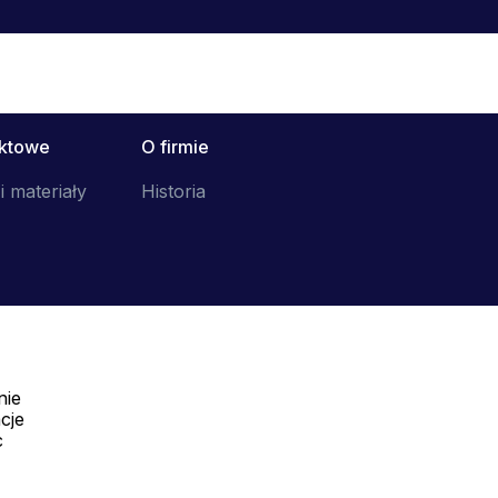
uktowe
O firmie
i materiały
Historia
nie
Telefon:
cje
Offline
c