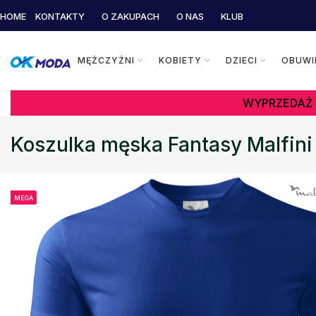
HOME
KONTAKTY
O ZAKUPACH
O NAS
KLUB
MĘŻCZYŹNI
KOBIETY
DZIECI
OBUWI
WYPRZEDAŻ 
Koszulka męska Fantasy Malfini
MEGA