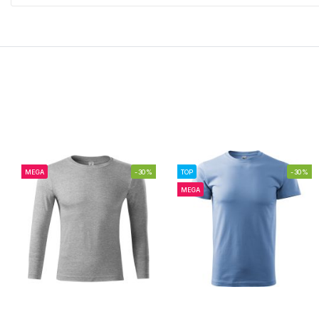
MEGA
-30%
TOP
-30%
MEGA