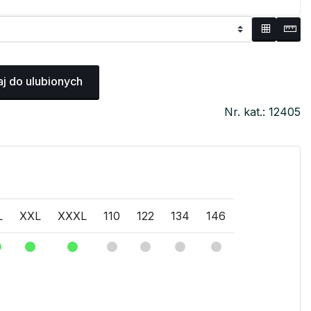
j do ulubionych
Nr. kat.: 12405
L
XXL
XXXL
110
122
134
146