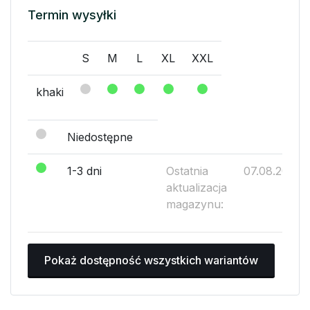
Termin wysyłki
S
M
L
XL
XXL
khaki
Niedostępne
1-3 dni
Ostatnia
07.08.2026
aktualizacja
magazynu:
Pokaż dostępność wszystkich wariantów