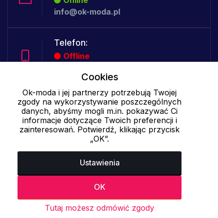
Online
info@ok-moda.pl
Telefon:
Offline
Cookies
Ok-moda i jej partnerzy potrzebują Twojej
Cookies - szczegółowe ustawienia
|
Więcej informacji
|
Polityka
zgody na wykorzystywanie poszczególnych
prywatności
danych, abyśmy mogli m.in. pokazywać Ci
informacje dotyczące Twoich preferencji i
zainteresowań. Potwierdź, klikając przycisk
„OK”.
Ustawienia
OK
Tutaj możesz odmówić zgody