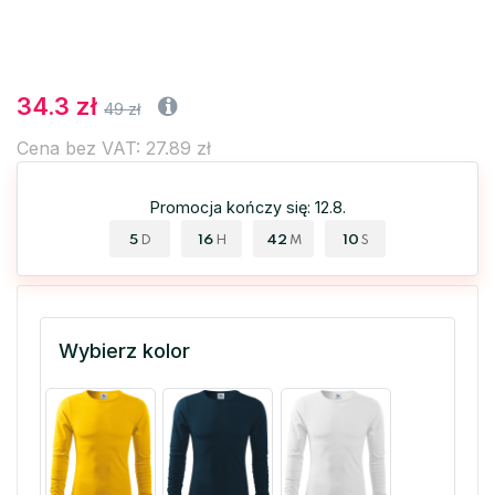
34.3 zł
49 zł
Cena bez VAT: 27.89 zł
Promocja kończy się: 12.8.
5
16
42
10
D
H
M
S
Wybierz kolor