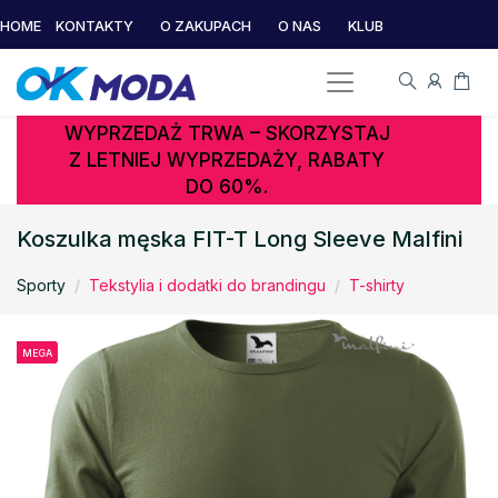
HOME
KONTAKTY
O ZAKUPACH
O NAS
KLUB
WYPRZEDAŻ TRWA – SKORZYSTAJ
Z LETNIEJ WYPRZEDAŻY, RABATY
DO 60%.
Koszulka męska FIT-T Long Sleeve Malfini
Sporty
Tekstylia i dodatki do brandingu
T-shirty
MEGA