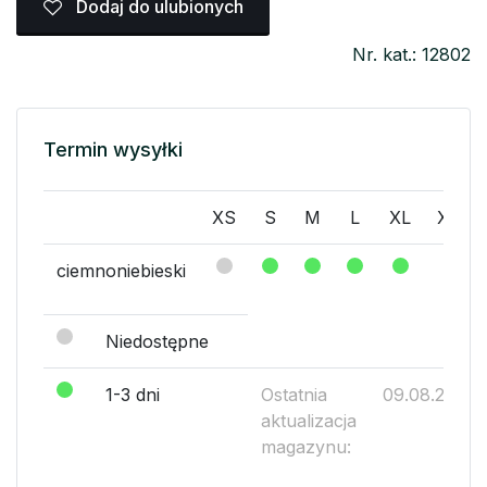
Dodaj do ulubionych
Nr. kat.: 12802
Termin wysyłki
XS
S
M
L
XL
XXL
ciemnoniebieski
Niedostępne
1-3 dni
Ostatnia
09.08.2026
aktualizacja
magazynu: