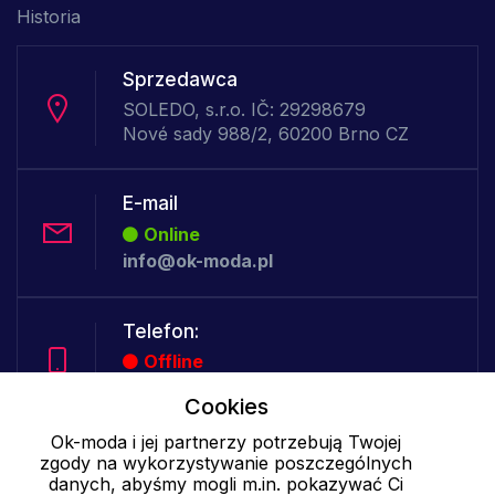
Historia
Sprzedawca
SOLEDO, s.r.o. IČ: 29298679
Nové sady 988/2, 60200 Brno CZ
E-mail
Online
info@ok-moda.pl
Telefon:
Offline
Cookies
Ok-moda i jej partnerzy potrzebują Twojej
Cookies - szczegółowe ustawienia
|
Więcej informacji
|
Polityka
zgody na wykorzystywanie poszczególnych
prywatności
danych, abyśmy mogli m.in. pokazywać Ci