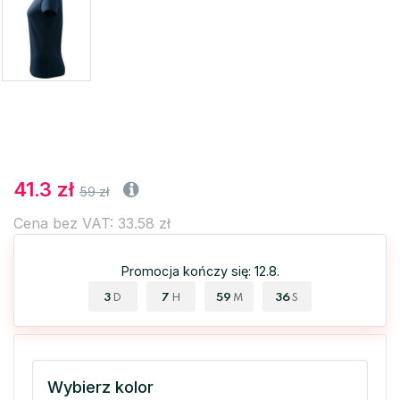
41.3 zł
59 zł
Cena bez VAT: 33.58 zł
Promocja kończy się: 12.8.
3
7
59
36
D
H
M
S
Wybierz kolor