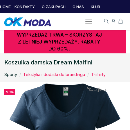
HOME
KONTAKTY
O ZAKUPACH
O NAS
KLUB
WYPRZEDAŻ TRWA – SKORZYSTAJ
Z LETNIEJ WYPRZEDAŻY, RABATY
DO 60%.
Koszulka damska Dream Malfini
Sporty
Tekstylia i dodatki do brandingu
T-shirty
MEGA