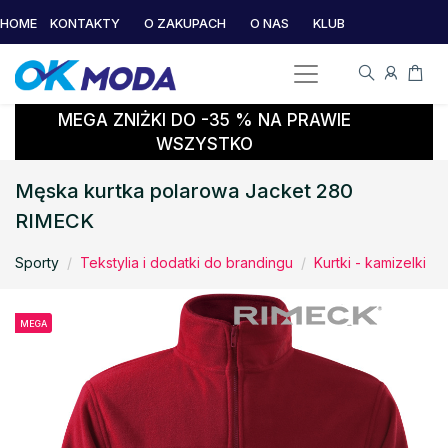
HOME
KONTAKTY
O ZAKUPACH
O NAS
KLUB
MEGA ZNIŻKI DO -35 % NA PRAWIE
WSZYSTKO
Męska kurtka polarowa Jacket 280
RIMECK
Sporty
Tekstylia i dodatki do brandingu
Kurtki - kamizelki
MEGA