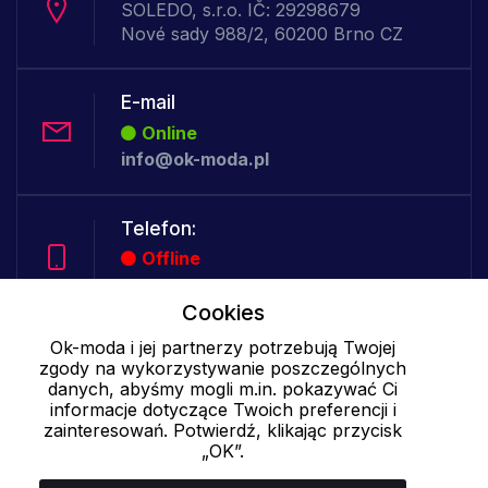
SOLEDO, s.r.o. IČ: 29298679
Nové sady 988/2, 60200 Brno CZ
E-mail
Online
info@ok-moda.pl
Telefon:
Offline
Cookies
Ok-moda i jej partnerzy potrzebują Twojej
Cookies - szczegółowe ustawienia
|
Więcej informacji
|
Polityka
zgody na wykorzystywanie poszczególnych
prywatności
danych, abyśmy mogli m.in. pokazywać Ci
informacje dotyczące Twoich preferencji i
zainteresowań. Potwierdź, klikając przycisk
„OK”.