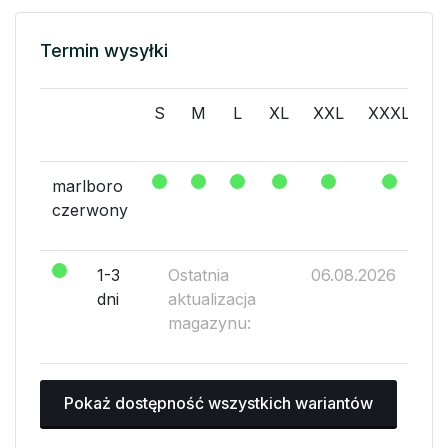
Termin wysyłki
S
M
L
XL
XXL
XXXL
X
marlboro
czerwony
1-3
Ostatnia
06.08.2026
dni
aktualizacja
magazynu:
Pokaż dostępność wszystkich wariantów