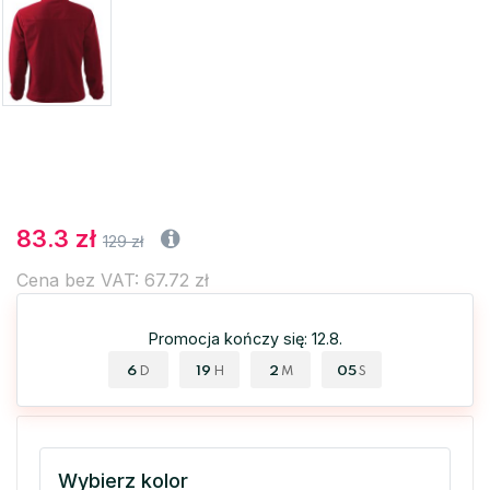
83.3 zł
129 zł
Cena bez VAT: 67.72 zł
Promocja kończy się: 12.8.
6
19
2
04
D
H
M
S
Wybierz kolor