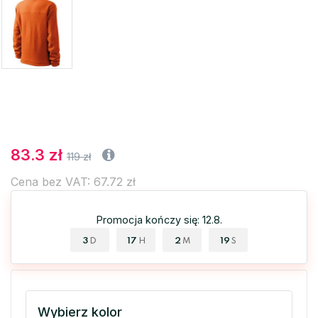
83.3 zł
119 zł
Cena bez VAT: 67.72 zł
Promocja kończy się: 12.8.
3
17
2
18
D
H
M
S
Wybierz kolor