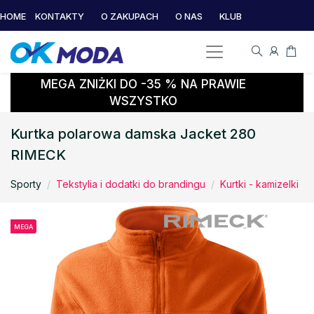
HOME
KONTAKTY
O ZAKUPACH
O NAS
KLUB
MEGA ZNIŻKI DO -35 % NA PRAWIE
WSZYSTKO
Kurtka polarowa damska Jacket 280
RIMECK
Sporty
Tekstylia i dodatki do brandingu
Kurtki - kamizelki
MEGA