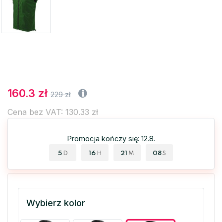
160.3 zł
229 zł
Cena bez VAT: 130.33 zł
Promocja kończy się: 12.8.
5
16
21
07
D
H
M
S
Wybierz kolor