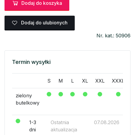
Dodaj do koszyka
Dodaj do ulubionych
Nr. kat.: 50906
Termin wysyłki
S
M
L
XL
XXL
XXXL
X
zielony
butelkowy
1-3
Ostatnia
07.08.2026
dni
aktualizacja