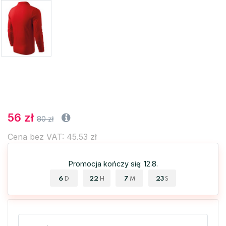
56 zł
80 zł
Cena bez VAT: 45.53 zł
Promocja kończy się: 12.8.
6
22
7
22
D
H
M
S