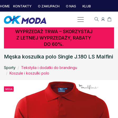
HOME
KONTAKTY
O ZAKUPACH
O NAS
KLUB
WYPRZEDAŻ TRWA – SKORZYSTAJ
Z LETNIEJ WYPRZEDAŻY, RABATY
DO 60%.
Męska koszulka polo Single J.180 LS Malfini
Sporty
Tekstylia i dodatki do brandingu
Koszule i koszulki polo
MEGA