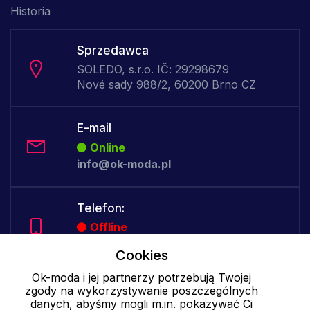
Historia
Sprzedawca
SOLEDO, s.r.o. IČ: 29298679
Nové sady 988/2, 60200 Brno CZ
E-mail
Online
info@ok-moda.pl
Telefon:
Offline
Cookies
Ok-moda i jej partnerzy potrzebują Twojej
Cookies - szczegółowe ustawienia
|
Więcej informacji
|
Polityka
zgody na wykorzystywanie poszczególnych
prywatności
danych, abyśmy mogli m.in. pokazywać Ci