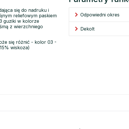
ająca się do nadruku i
Odpowiedni okres
wójnym reliefowym paskiem
3 guziki w kolorze
aśmą z wierzchniego
Dekolt
że się różnić - kolor 03 -
 15% wiskoza)