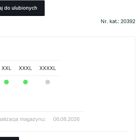
j do ulubionych
Nr. kat.: 20392
XXL
XXXL
XXXXL
ualizacja magazynu:
06.08.2026