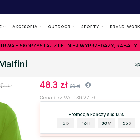
E
AKCESORIA
OUTDOOR
SPORTY
BRAND-WOR
TRWA – SKORZYSTAJ Z LETNIEJ WYPRZEDAŻY, RABATY 
Malfini
Sp
48.3 zł
69 zł
Cena bez VAT: 39.27 zł
Promocja kończy się: 12.8.
6
16
30
55
D
H
M
S