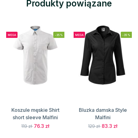
Produkty powiązane
MEGA
-35%
MEGA
-35%
Koszule męskie Shirt
Bluzka damska Style
short sleeve Malfini
Malfini
76.3 zł
83.3 zł
119 zł
129 zł