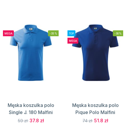
MEGA
-35%
TOP
-30%
MEGA
Męska koszulka polo
Męska koszulka polo
Single J. 180 Malfini
Pique Polo Malfini
37.8 zł
51.8 zł
59 zł
74 zł