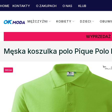
HOME
KONTAKTY
O ZAKUPACH
O NAS
KLUB
MĘŻCZYŹNI
KOBIETY
DZIECI
OBUWI
WYPRZEDAŻ 
Męska koszulka polo Pique Polo 
MEGA