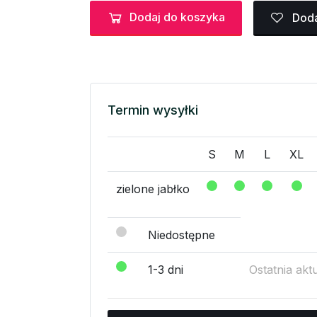
Dodaj do koszyka
Doda
Termin wysyłki
S
M
L
XL
zielone jabłko
Niedostępne
1-3 dni
Ostatnia akt