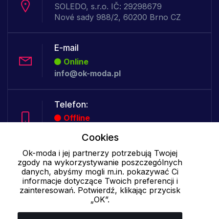
SOLEDO, s.r.o. IČ: 29298679
Nové sady 988/2, 60200 Brno CZ
E-mail
Online
info@ok-moda.pl
Telefon:
Offline
Cookies
Ok-moda i jej partnerzy potrzebują Twojej
Cookies - szczegółowe ustawienia
|
Więcej informacji
|
Polityka
zgody na wykorzystywanie poszczególnych
prywatności
danych, abyśmy mogli m.in. pokazywać Ci
informacje dotyczące Twoich preferencji i
zainteresowań. Potwierdź, klikając przycisk
„OK”.