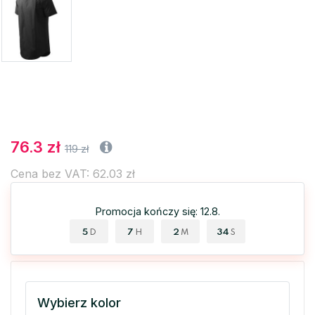
76.3 zł
119 zł
Cena bez VAT: 62.03 zł
Promocja kończy się: 12.8.
5
7
2
34
D
H
M
S
Wybierz kolor