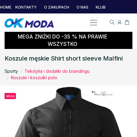
HOME
KONTAKTY
O ZAKUPACH
O NAS
KLUB
MEGA ZNIŻKI DO -35 % NA PRAWIE
WSZYSTKO
Koszule męskie Shirt short sleeve Malfini
Sporty
Tekstylia i dodatki do brandingu
Koszule i koszulki polo
MEGA