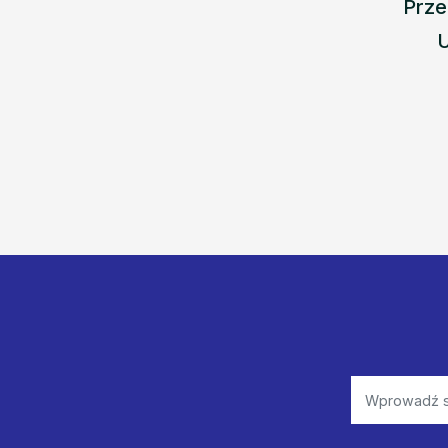
Prze
U