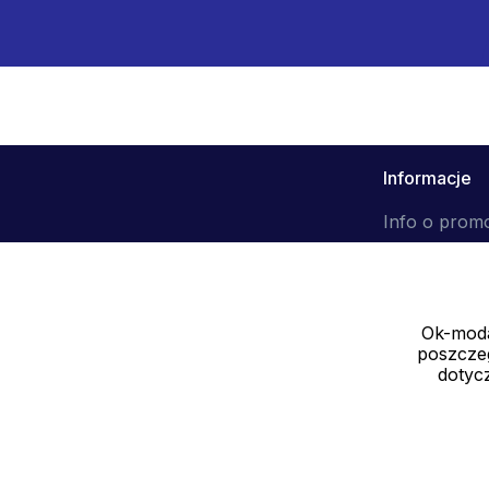
Informacje
Info o prom
Ok-moda
poszczeg
dotycz
Sprzedawca
SOLEDO, s.r.o. IČ: 29298679
Nové sady 988/2, 60200 Brno CZ