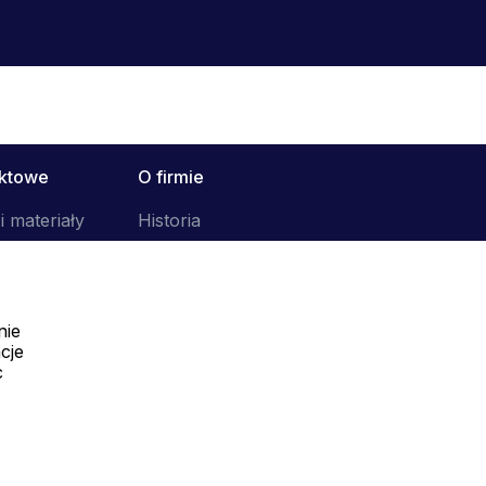
uktowe
O firmie
i materiały
Historia
nie
cje
c
Telefon:
Offline