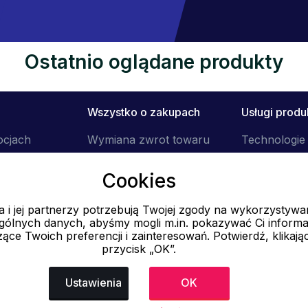
Ostatnio oglądane produkty
Wszystko o zakupach
Usługi prod
ocjach
Wymiana zwrot towaru
Technologie 
Reklamacje
Cookies
Jak wytworzyć
zamówienie
 i jej partnerzy potrzebują Twojej zgody na wykorzystywa
Regulamin
ólnych danych, abyśmy mogli m.in. pokazywać Ci informa
Dostawa
ące Twoich preferencji i zainteresowań. Potwierdź, klikają
przycisk „OK”.
E-mail
Ustawienia
OK
Online
info@ok-moda.pl