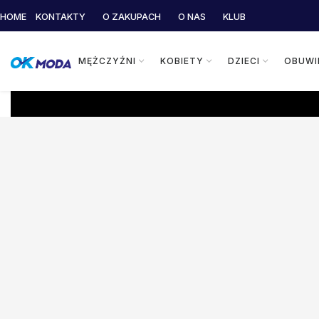
HOME
KONTAKTY
O ZAKUPACH
O NAS
KLUB
MĘŻCZYŹNI
KOBIETY
DZIECI
OBUWI